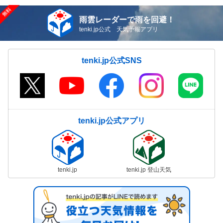
雨雲レーダーで雨を回避！
tenki.jp公式 天気予報アプリ
tenki.jp公式SNS
tenki.jp公式アプリ
tenki.jp
tenki.jp 登山天気