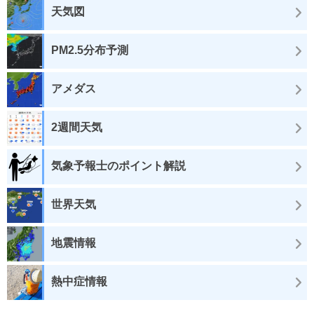
天気図
PM2.5分布予測
アメダス
2週間天気
気象予報士のポイント解説
世界天気
地震情報
熱中症情報