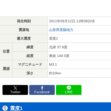
発生時刻
2011年09月12日 11時38分頃
震源地
山形県置賜地方
最大震度
震度1
緯度
北緯 37.8度
位置
経度
東経 140.0度
マグニチュード
M3.1
震源
深さ
約10km
Twitter
Facebook
LINE
震度1