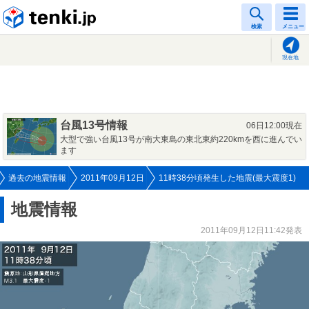
tenki.jp
検索
メニュー
現在地
台風13号情報
06日12:00現在
大型で強い台風13号が南大東島の東北東約220kmを西に進んでい
ます
過去の地震情報
2011年09月12日
11時38分頃発生した地震(最大震度1)
地震情報
2011年09月12日11:42発表