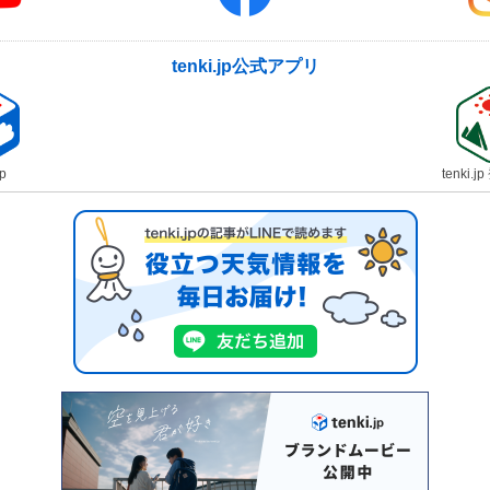
tenki.jp公式アプリ
jp
tenki.