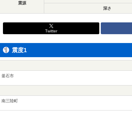
震源
深さ
Twitter
震度1
釜石市
南三陸町