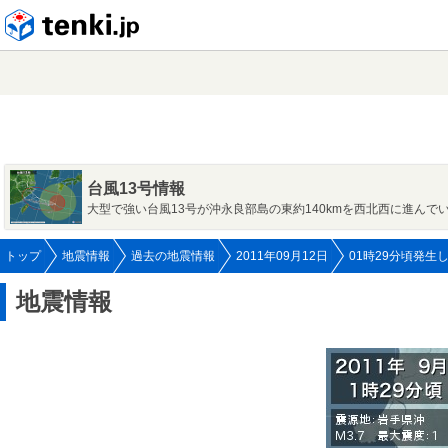
tenki.jp
台風13号情報
大型で強い台風13号が沖永良部島の東約140kmを西北西に進んで
トップ
地震情報
過去の地震情報
2011年09月12日
01時29分頃発生
地震情報