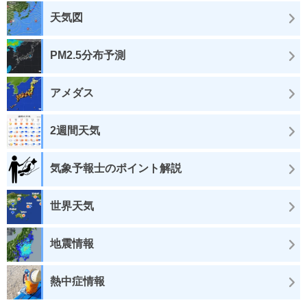
天気図
PM2.5分布予測
アメダス
2週間天気
気象予報士のポイント解説
世界天気
地震情報
熱中症情報