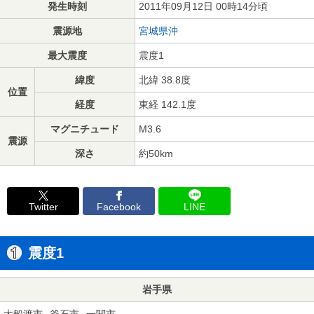
発生時刻
2011年09月12日 00時14分頃
震源地
宮城県沖
最大震度
震度1
緯度
北緯 38.8度
位置
経度
東経 142.1度
マグニチュード
M3.6
震源
深さ
約50km
Twitter
Facebook
LINE
震度1
岩手県
大船渡市
釜石市
一関市