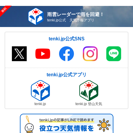
雨雲レーダーで雨を回避！
tenki.jp公式 天気予報アプリ
tenki.jp公式SNS
tenki.jp公式アプリ
tenki.jp
tenki.jp 登山天気