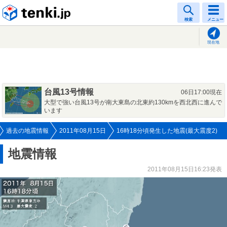
tenki.jp
検索
メニュー
現在地
台風13号情報
06日17:00現在
大型で強い台風13号が南大東島の北東約130kmを西北西に進んで
います
過去の地震情報
2011年08月15日
16時18分頃発生した地震(最大震度2)
地震情報
2011年08月15日16:23発表