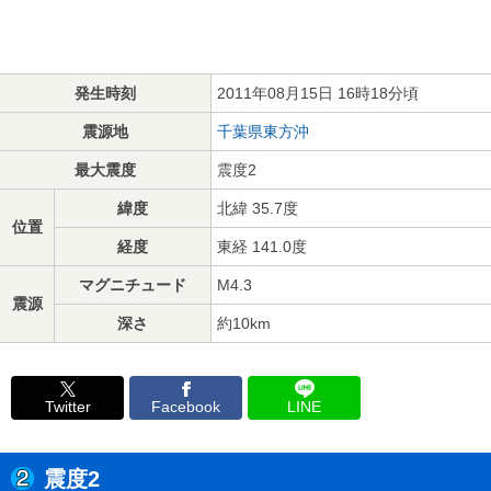
発生時刻
2011年08月15日 16時18分頃
震源地
千葉県東方沖
最大震度
震度2
緯度
北緯 35.7度
位置
経度
東経 141.0度
マグニチュード
M4.3
震源
深さ
約10km
Twitter
Facebook
LINE
震度2