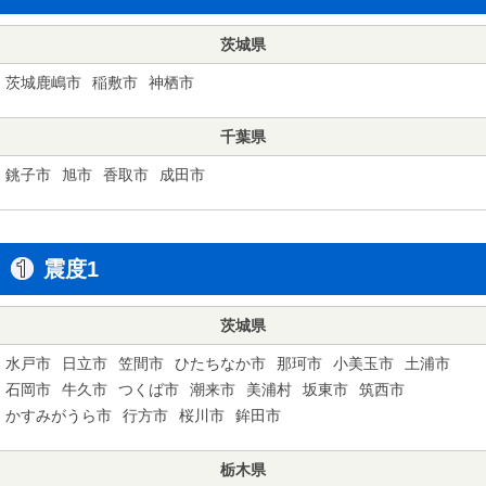
茨城県
茨城鹿嶋市
稲敷市
神栖市
千葉県
銚子市
旭市
香取市
成田市
震度1
茨城県
水戸市
日立市
笠間市
ひたちなか市
那珂市
小美玉市
土浦市
石岡市
牛久市
つくば市
潮来市
美浦村
坂東市
筑西市
かすみがうら市
行方市
桜川市
鉾田市
栃木県