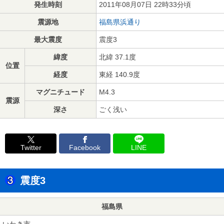
発生時刻
2011年08月07日 22時33分頃
震源地
福島県浜通り
最大震度
震度3
緯度
北緯 37.1度
位置
経度
東経 140.9度
マグニチュード
M4.3
震源
深さ
ごく浅い
Twitter
Facebook
LINE
震度3
福島県
いわき市