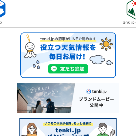
jp
tenki.