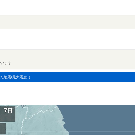
でいます
した地震(最大震度1)