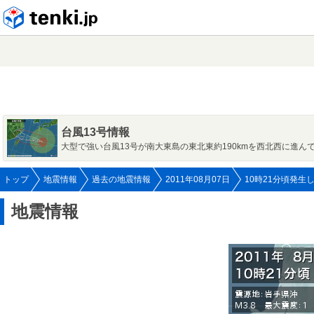
tenki.jp
台風13号情報
大型で強い台風13号が南大東島の東北東約190kmを西北西に進ん
トップ
地震情報
過去の地震情報
2011年08月07日
10時21分頃発生
地震情報