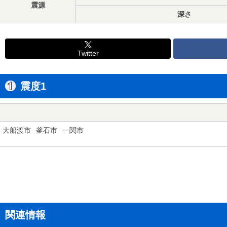
震源
深さ
Twitter
震度1
大船渡市
釜石市
一関市
関連情報