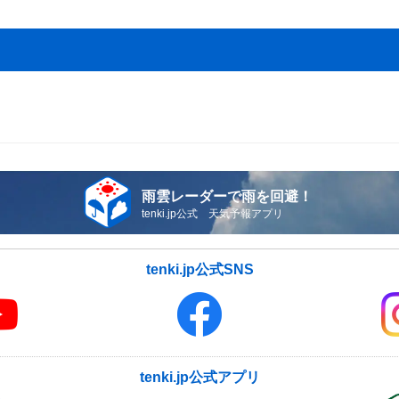
雨雲レーダーで雨を回避！
tenki.jp公式 天気予報アプリ
tenki.jp公式SNS
tenki.jp公式アプリ