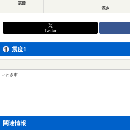
震源
深さ
Twitter
震度1
いわき市
関連情報