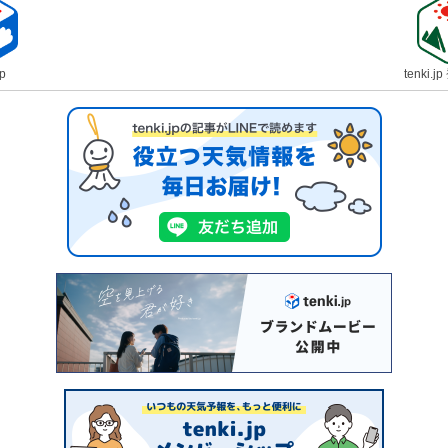
jp
tenki.