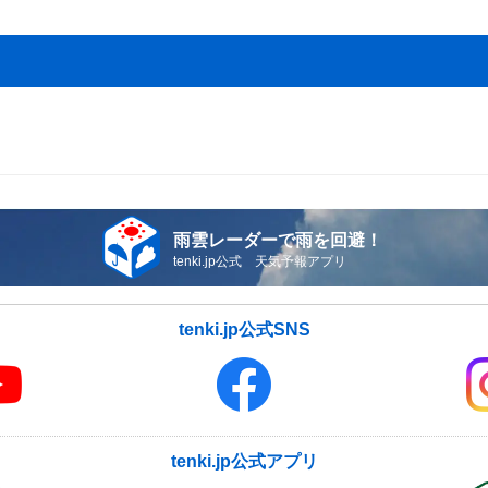
雨雲レーダーで雨を回避！
tenki.jp公式 天気予報アプリ
tenki.jp公式SNS
tenki.jp公式アプリ