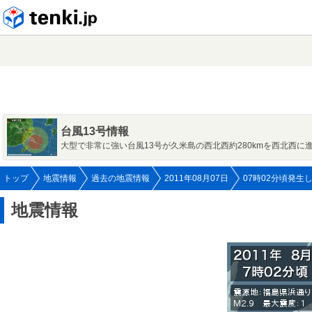
tenki.jp
台風13号情報
大型で非常に強い台風13号が久米島の西北西約280kmを西北西に
トップ
地震情報
過去の地震情報
2011年08月07日
07時02分頃発生
地震情報