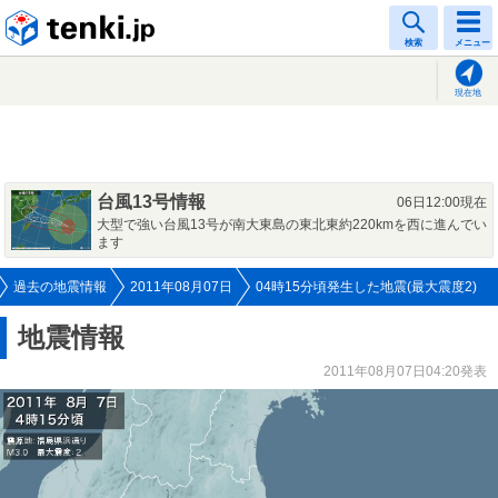
tenki.jp
検索
メニュー
現在地
台風13号情報
06日12:00現在
大型で強い台風13号が南大東島の東北東約220kmを西に進んでい
ます
過去の地震情報
2011年08月07日
04時15分頃発生した地震(最大震度2)
地震情報
2011年08月07日04:20発表