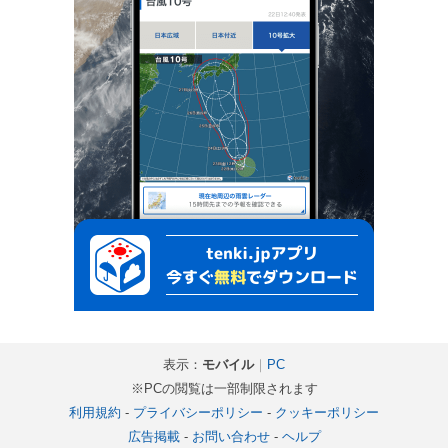
表示：
モバイル
｜
PC
※PCの閲覧は一部制限されます
利用規約
-
プライバシーポリシー
-
クッキーポリシー
広告掲載
-
お問い合わせ
-
ヘルプ