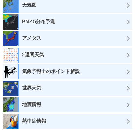
天気図
PM2.5分布予測
アメダス
2週間天気
気象予報士のポイント解説
世界天気
地震情報
熱中症情報