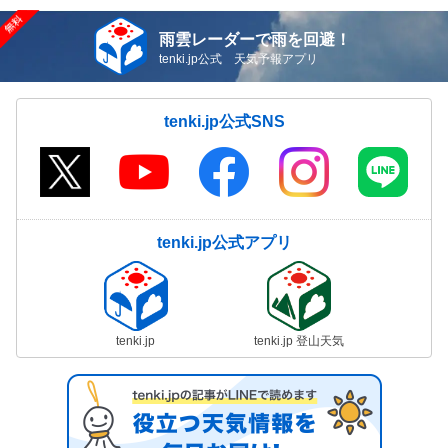
雨雲レーダーで雨を回避！
tenki.jp公式 天気予報アプリ
tenki.jp公式SNS
tenki.jp公式アプリ
tenki.jp
tenki.jp 登山天気