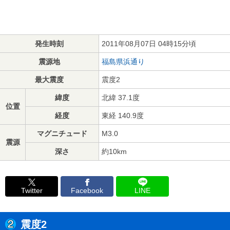
発生時刻
2011年08月07日 04時15分頃
震源地
福島県浜通り
最大震度
震度2
緯度
北緯 37.1度
位置
経度
東経 140.9度
マグニチュード
M3.0
震源
深さ
約10km
Twitter
Facebook
LINE
震度2