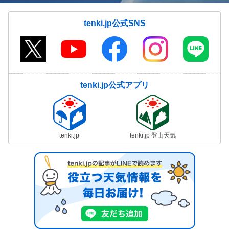
tenki.jp公式SNS
tenki.jp公式アプリ
tenki.jp
tenki.jp 登山天気