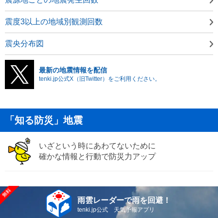
震度3以上の地域別観測回数
震央分布図
最新の地震情報を配信
tenki.jp公式X（旧Twitter）をご利用ください。
「知る防災」地震
いざという時にあわてないために
確かな情報と行動で防災力アップ
雨雲レーダーで雨を回避！
tenki.jp公式 天気予報アプリ