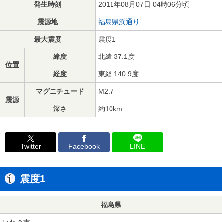
発生時刻
2011年08月07日 04時06分頃
震源地
福島県浜通り
最大震度
震度1
緯度
北緯 37.1度
位置
経度
東経 140.9度
マグニチュード
M2.7
震源
深さ
約10km
Twitter
Facebook
LINE
震度1
福島県
いわき市