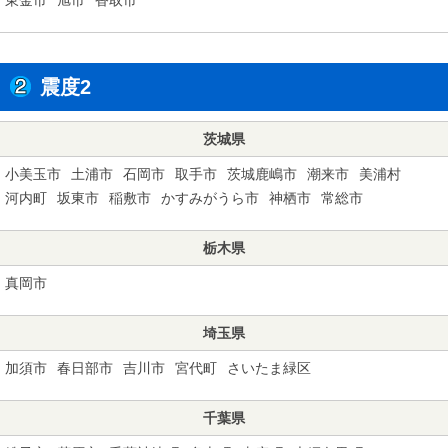
震度2
茨城県
小美玉市
土浦市
石岡市
取手市
茨城鹿嶋市
潮来市
美浦村
河内町
坂東市
稲敷市
かすみがうら市
神栖市
常総市
栃木県
真岡市
埼玉県
加須市
春日部市
吉川市
宮代町
さいたま緑区
千葉県