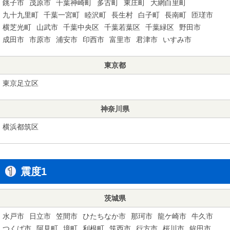
銚子市
茂原市
千葉神崎町
多古町
東庄町
大網白里町
九十九里町
千葉一宮町
睦沢町
長生村
白子町
長南町
匝瑳市
横芝光町
山武市
千葉中央区
千葉若葉区
千葉緑区
野田市
成田市
市原市
浦安市
印西市
富里市
君津市
いすみ市
東京都
東京足立区
神奈川県
横浜都筑区
震度1
茨城県
水戸市
日立市
笠間市
ひたちなか市
那珂市
龍ケ崎市
牛久市
つくば市
阿見町
境町
利根町
筑西市
行方市
桜川市
鉾田市