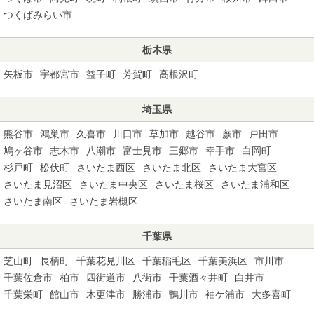
つくばみらい市
栃木県
矢板市
宇都宮市
益子町
芳賀町
高根沢町
埼玉県
熊谷市
鴻巣市
久喜市
川口市
草加市
越谷市
蕨市
戸田市
鳩ヶ谷市
志木市
八潮市
富士見市
三郷市
幸手市
白岡町
杉戸町
松伏町
さいたま西区
さいたま北区
さいたま大宮区
さいたま見沼区
さいたま中央区
さいたま桜区
さいたま浦和区
さいたま南区
さいたま岩槻区
千葉県
芝山町
長柄町
千葉花見川区
千葉稲毛区
千葉美浜区
市川市
千葉佐倉市
柏市
四街道市
八街市
千葉酒々井町
白井市
千葉栄町
館山市
木更津市
勝浦市
鴨川市
袖ケ浦市
大多喜町