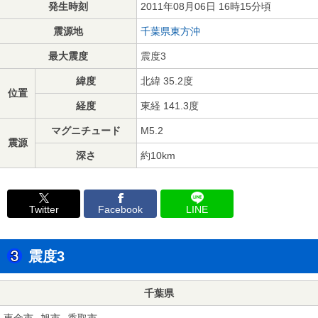
発生時刻
2011年08月06日 16時15分頃
震源地
千葉県東方沖
最大震度
震度3
緯度
北緯 35.2度
位置
経度
東経 141.3度
マグニチュード
M5.2
震源
深さ
約10km
Twitter
Facebook
LINE
震度3
千葉県
東金市
旭市
香取市