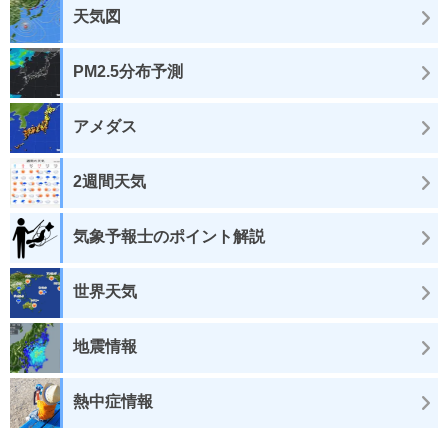
天気図
PM2.5分布予測
アメダス
2週間天気
気象予報士のポイント解説
世界天気
地震情報
熱中症情報