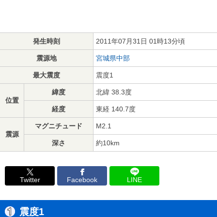
発生時刻
2011年07月31日 01時13分頃
震源地
宮城県中部
最大震度
震度1
緯度
北緯 38.3度
位置
経度
東経 140.7度
マグニチュード
M2.1
震源
深さ
約10km
Twitter
Facebook
LINE
震度1