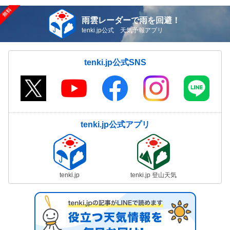
雨雲レーダーで雨を回避！
tenki.jp公式 天気予報アプリ
tenki.jp公式SNS
tenki.jp公式アプリ
tenki.jp
tenki.jp 登山天気