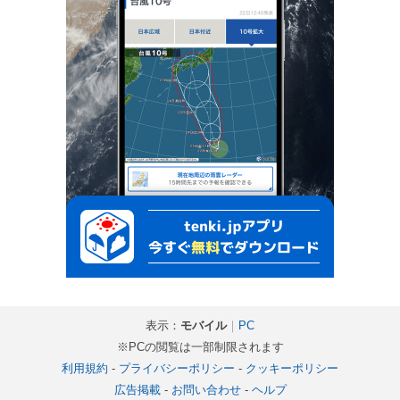
表示：
モバイル
｜
PC
※PCの閲覧は一部制限されます
利用規約
-
プライバシーポリシー
-
クッキーポリシー
広告掲載
-
お問い合わせ
-
ヘルプ