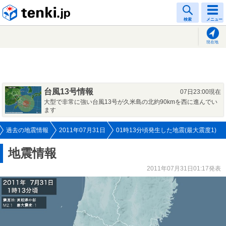
tenki.jp
検索
メニュー
現在地
台風13号情報
07日23:00現在
大型で非常に強い台風13号が久米島の北約90kmを西に進んでい
ます
過去の地震情報
2011年07月31日
01時13分頃発生した地震(最大震度1)
地震情報
2011年07月31日01:17発表