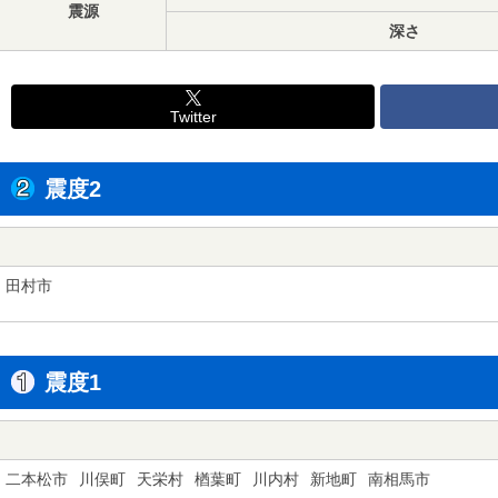
震源
深さ
Twitter
震度2
田村市
震度1
二本松市
川俣町
天栄村
楢葉町
川内村
新地町
南相馬市