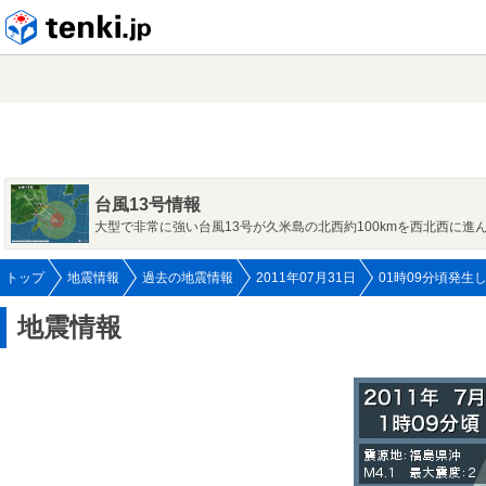
tenki.jp
台風13号情報
大型で非常に強い台風13号が久米島の北西約100kmを西北西に進
トップ
地震情報
過去の地震情報
2011年07月31日
01時09分頃発生
地震情報