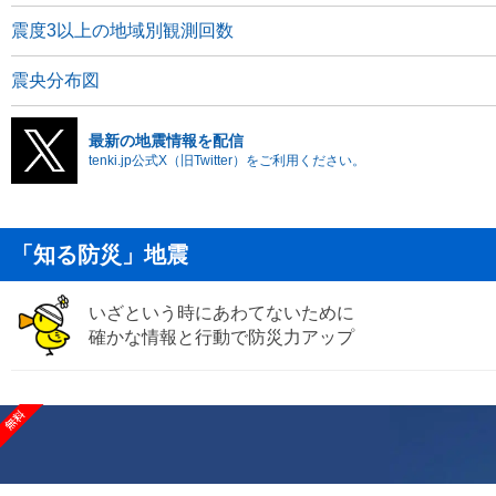
震度3以上の地域別観測回数
震央分布図
最新の地震情報を配信
tenki.jp公式X（旧Twitter）をご利用ください。
「知る防災」地震
いざという時にあわてないために
確かな情報と行動で防災力アップ