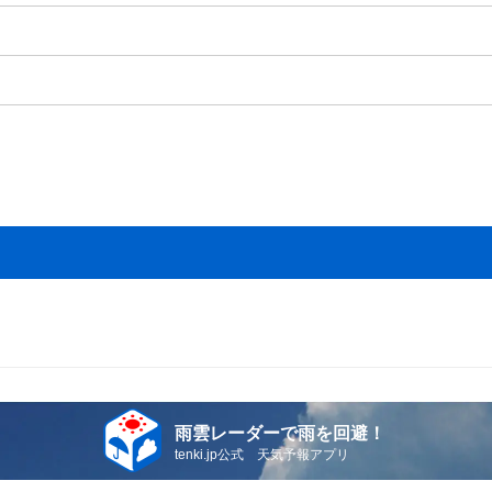
雨雲レーダーで雨を回避！
tenki.jp公式 天気予報アプリ