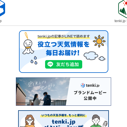
jp
tenki.