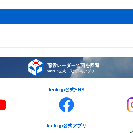
雨雲レーダーで雨を回避！
tenki.jp公式 天気予報アプリ
tenki.jp公式SNS
tenki.jp公式アプリ