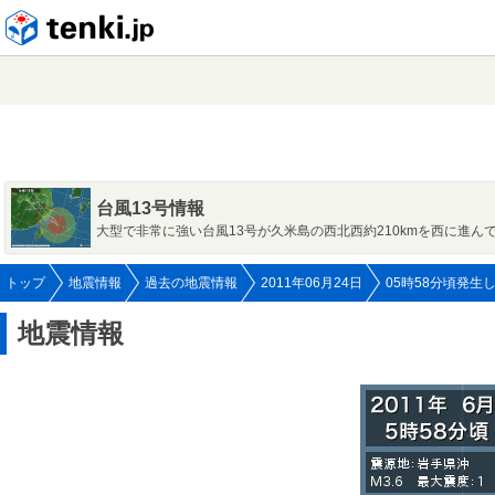
tenki.jp
台風13号情報
大型で非常に強い台風13号が久米島の西北西約210kmを西に進ん
トップ
地震情報
過去の地震情報
2011年06月24日
05時58分頃発生
地震情報