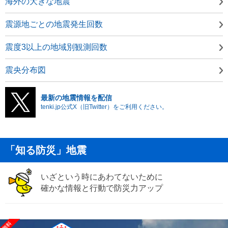
海外の大きな地震
震源地ごとの地震発生回数
震度3以上の地域別観測回数
震央分布図
最新の地震情報を配信
tenki.jp公式X（旧Twitter）をご利用ください。
「知る防災」地震
いざという時にあわてないために
確かな情報と行動で防災力アップ