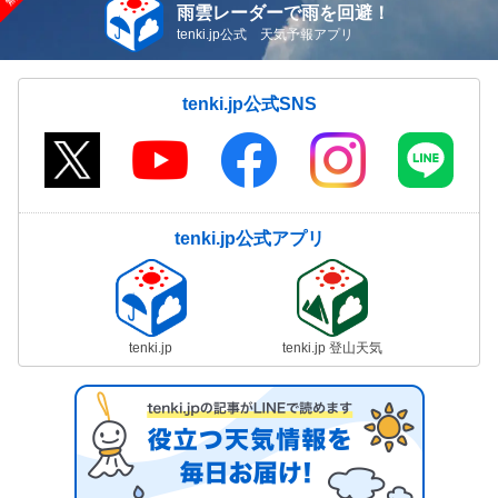
雨雲レーダーで雨を回避！
tenki.jp公式 天気予報アプリ
tenki.jp公式SNS
tenki.jp公式アプリ
tenki.jp
tenki.jp 登山天気