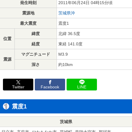
発生時刻
2011年06月24日 04時15分頃
震源地
茨城県沖
最大震度
震度1
緯度
北緯 36.5度
位置
経度
東経 141.0度
マグニチュード
M3.9
震源
深さ
約10km
Twitter
Facebook
LINE
震度1
茨城県
日立市
高萩市
ひたちなか市
茨城町
常陸大宮市
那珂市