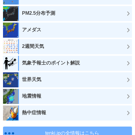
PM2.5分布予測
アメダス
2週間天気
気象予報士のポイント解説
世界天気
地震情報
熱中症情報
tenki.jpの全情報はこちら