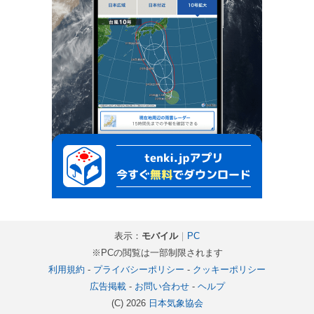
表示：
モバイル
｜
PC
※PCの閲覧は一部制限されます
利用規約
-
プライバシーポリシー
-
クッキーポリシー
広告掲載
-
お問い合わせ
-
ヘルプ
(C) 2026
日本気象協会