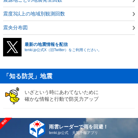
震度3以上の地域別観測回数
震央分布図
最新の地震情報を配信
tenki.jp公式X（旧Twitter）をご利用ください。
「知る防災」地震
いざという時にあわてないために
確かな情報と行動で防災力アップ
雨雲レーダーで雨を回避！
tenki.jp公式 天気予報アプリ