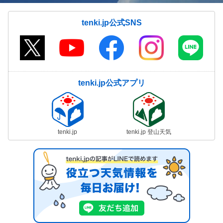
tenki.jp公式SNS
tenki.jp公式アプリ
tenki.jp
tenki.jp 登山天気