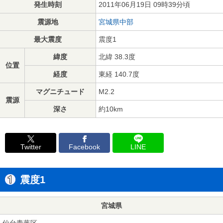
発生時刻
2011年06月19日 09時39分頃
震源地
宮城県中部
最大震度
震度1
緯度
北緯 38.3度
位置
経度
東経 140.7度
マグニチュード
M2.2
震源
深さ
約10km
Twitter
Facebook
LINE
震度1
宮城県
仙台青葉区