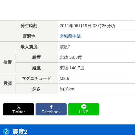
発生時刻
2011年06月19日 03時26分頃
震源地
宮城県中部
最大震度
震度2
緯度
北緯 38.3度
位置
経度
東経 140.7度
マグニチュード
M2.6
震源
深さ
約10km
Twitter
Facebook
LINE
震度2