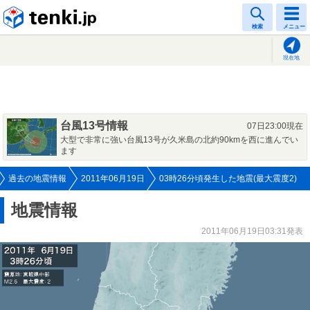
tenki.jp
検索
メニュー
現在地
台風13号情報
07日23:00現在
大型で非常に強い台風13号が久米島の北約90kmを西に進んでい
ます
過去の地震情報
2011年06月19日
03時26分頃発生した地震(最大震度2)
地震情報
2011年06月19日03:31発表