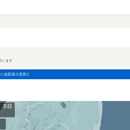
でいます
した地震(最大震度1)