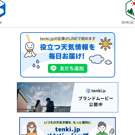
jp
tenki.