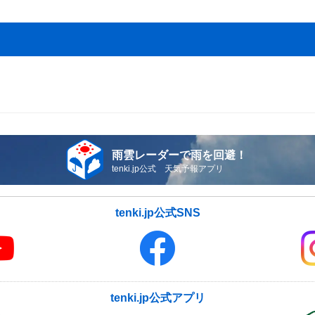
雨雲レーダーで雨を回避！
tenki.jp公式 天気予報アプリ
tenki.jp公式SNS
tenki.jp公式アプリ