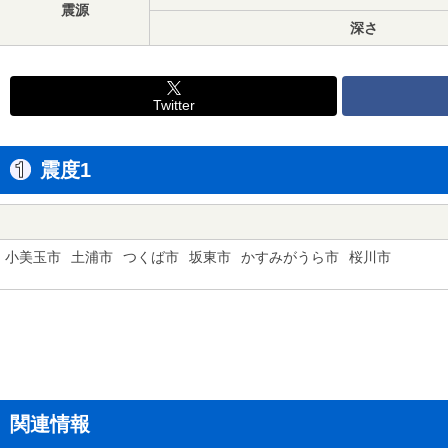
震源
深さ
Twitter
震度1
小美玉市
土浦市
つくば市
坂東市
かすみがうら市
桜川市
関連情報