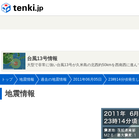
tenki.jp
台風13号情報
大型で非常に強い台風13号が久米島の北西約50kmを西南西に進ん
トップ
地震情報
過去の地震情報
2011年06月05日
23時14分頃発生
地震情報