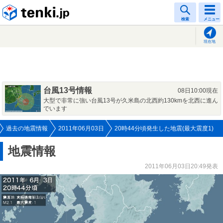
tenki.jp
検索
メニュー
現在地
台風13号情報
08日10:00現在
大型で非常に強い台風13号が久米島の北西約130kmを北西に進ん
でいます
過去の地震情報
2011年06月03日
20時44分頃発生した地震(最大震度1)
地震情報
2011年06月03日20:49発表