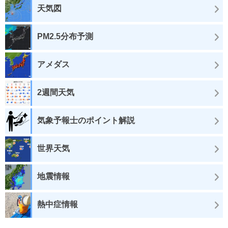
天気図
PM2.5分布予測
アメダス
2週間天気
気象予報士のポイント解説
世界天気
地震情報
熱中症情報