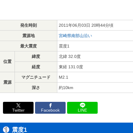
発生時刻
2011年06月03日 20時44分頃
震源地
宮崎県南部山沿い
最大震度
震度1
緯度
北緯 32.0度
位置
経度
東経 131.0度
マグニチュード
M2.1
震源
深さ
約10km
Twitter
Facebook
LINE
震度1