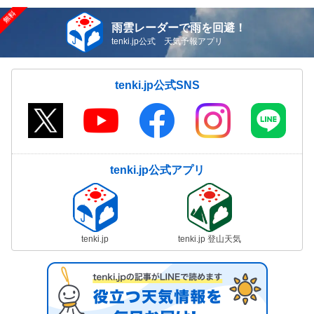
雨雲レーダーで雨を回避！
tenki.jp公式 天気予報アプリ
tenki.jp公式SNS
tenki.jp公式アプリ
tenki.jp
tenki.jp 登山天気