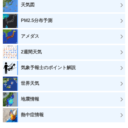
天気図
PM2.5分布予測
アメダス
2週間天気
気象予報士のポイント解説
世界天気
地震情報
熱中症情報