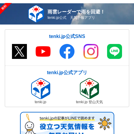
雨雲レーダーで雨を回避！
tenki.jp公式 天気予報アプリ
tenki.jp公式SNS
tenki.jp公式アプリ
tenki.jp
tenki.jp 登山天気