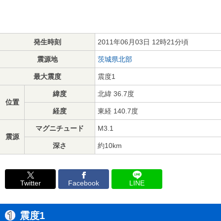
発生時刻
2011年06月03日 12時21分頃
震源地
茨城県北部
最大震度
震度1
緯度
北緯 36.7度
位置
経度
東経 140.7度
マグニチュード
M3.1
震源
深さ
約10km
Twitter
Facebook
LINE
震度1