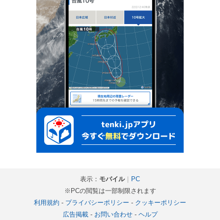
表示：
モバイル
｜
PC
※PCの閲覧は一部制限されます
利用規約
-
プライバシーポリシー
-
クッキーポリシー
広告掲載
-
お問い合わせ
-
ヘルプ