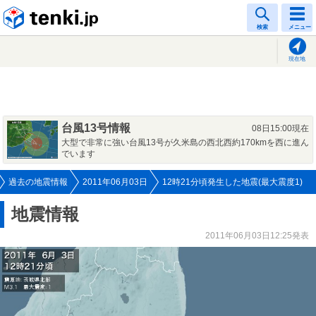
tenki.jp
検索
メニュー
現在地
台風13号情報
08日15:00現在
大型で非常に強い台風13号が久米島の西北西約170kmを西に進ん
でいます
過去の地震情報
2011年06月03日
12時21分頃発生した地震(最大震度1)
地震情報
2011年06月03日12:25発表