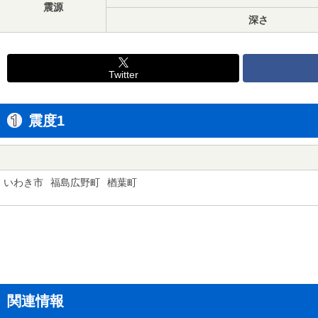
震源
深さ
Twitter
震度1
いわき市
福島広野町
楢葉町
関連情報