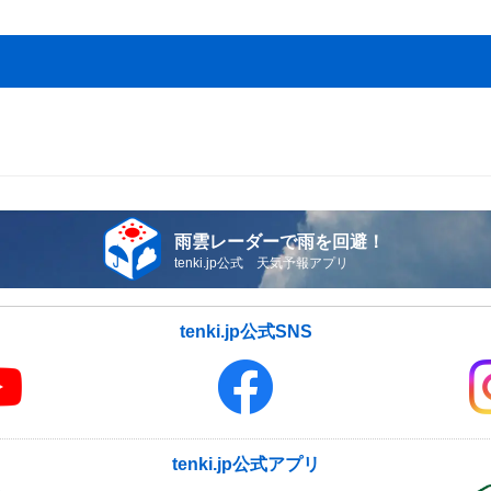
雨雲レーダーで雨を回避！
tenki.jp公式 天気予報アプリ
tenki.jp公式SNS
tenki.jp公式アプリ