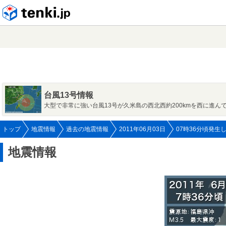
tenki.jp
台風13号情報
大型で非常に強い台風13号が久米島の西北西約200kmを西に進ん
トップ
地震情報
過去の地震情報
2011年06月03日
07時36分頃発生
地震情報