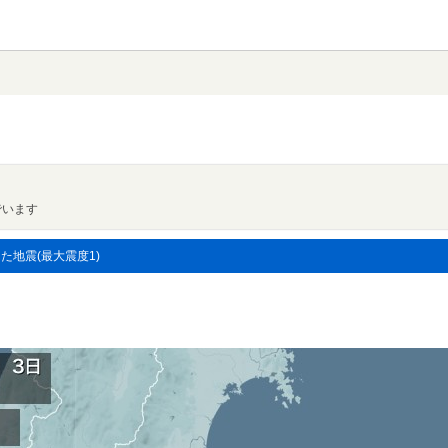
でいます
した地震(最大震度1)