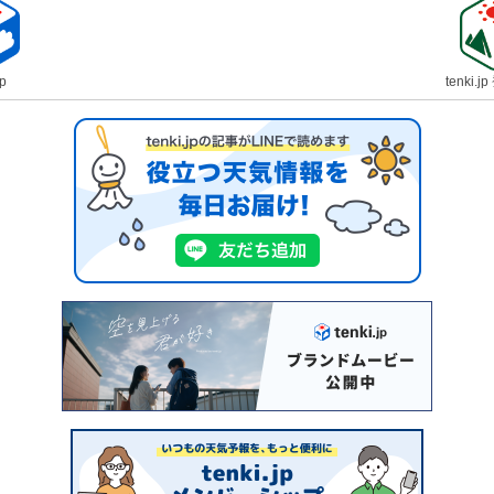
jp
tenki.