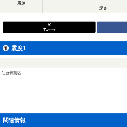
震源
深さ
Twitter
震度1
仙台青葉区
関連情報