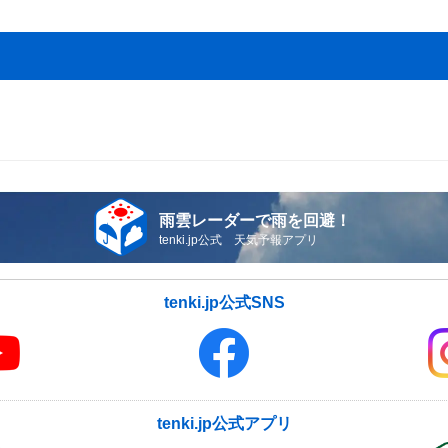
雨雲レーダーで雨を回避！
tenki.jp公式 天気予報アプリ
tenki.jp公式SNS
tenki.jp公式アプリ