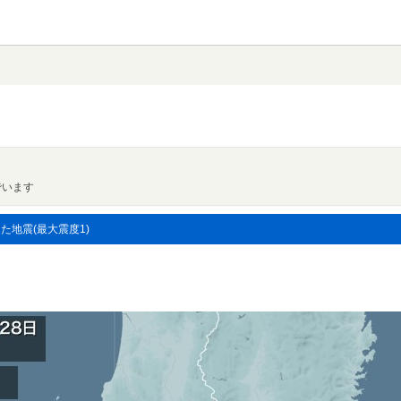
でいます
した地震(最大震度1)