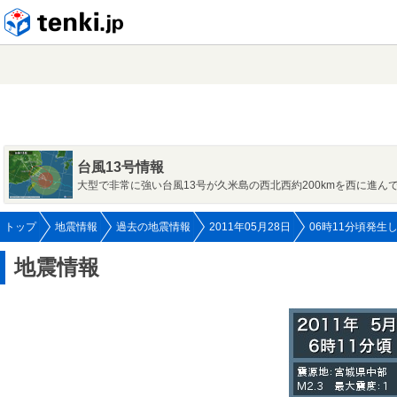
tenki.jp
台風13号情報
大型で非常に強い台風13号が久米島の西北西約200kmを西に進ん
トップ
地震情報
過去の地震情報
2011年05月28日
06時11分頃発生
地震情報