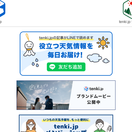
jp
tenki.