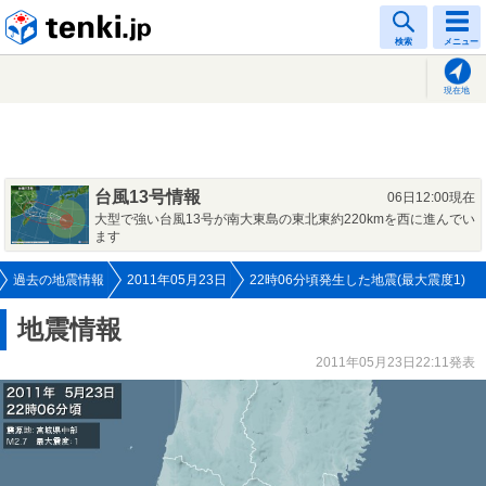
tenki.jp
検索
メニュー
現在地
台風13号情報
06日12:00現在
大型で強い台風13号が南大東島の東北東約220kmを西に進んでい
ます
過去の地震情報
2011年05月23日
22時06分頃発生した地震(最大震度1)
地震情報
2011年05月23日22:11発表