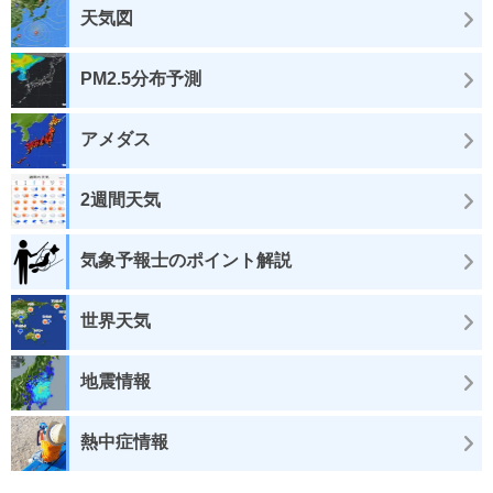
天気図
PM2.5分布予測
アメダス
2週間天気
気象予報士のポイント解説
世界天気
地震情報
熱中症情報