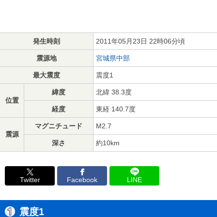
発生時刻
2011年05月23日 22時06分頃
震源地
宮城県中部
最大震度
震度1
緯度
北緯 38.3度
位置
経度
東経 140.7度
マグニチュード
M2.7
震源
深さ
約10km
Twitter
Facebook
LINE
震度1