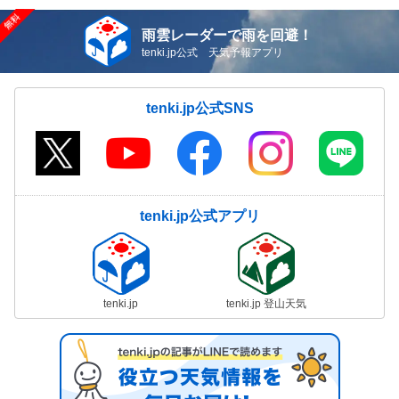
雨雲レーダーで雨を回避！
tenki.jp公式 天気予報アプリ
tenki.jp公式SNS
tenki.jp公式アプリ
tenki.jp
tenki.jp 登山天気