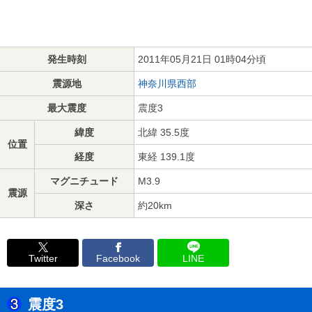
発生時刻
2011年05月21日 01時04分頃
震源地
神奈川県西部
最大震度
震度3
緯度
北緯 35.5度
位置
経度
東経 139.1度
マグニチュード
M3.9
震源
深さ
約20km
Twitter
Facebook
LINE
震度3