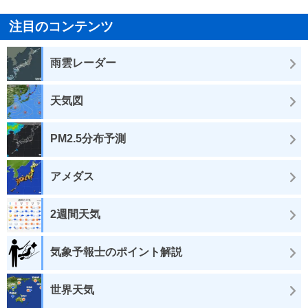
注目のコンテンツ
雨雲レーダー
天気図
PM2.5分布予測
アメダス
2週間天気
気象予報士のポイント解説
世界天気