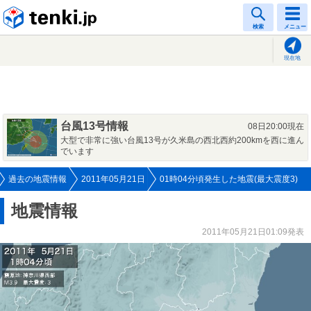
tenki.jp
検索
メニュー
現在地
台風13号情報
08日20:00現在
大型で非常に強い台風13号が久米島の西北西約200kmを西に進ん
でいます
過去の地震情報
2011年05月21日
01時04分頃発生した地震(最大震度3)
地震情報
2011年05月21日01:09発表