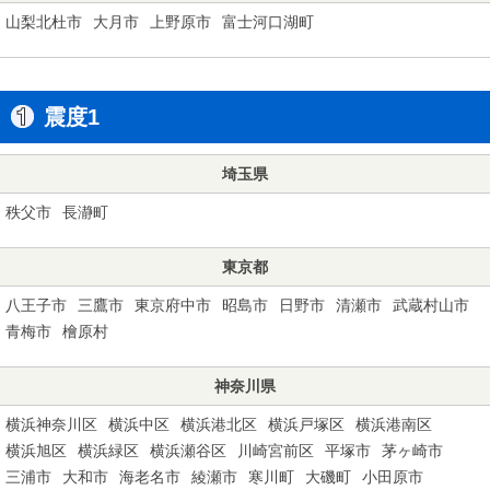
山梨北杜市
大月市
上野原市
富士河口湖町
震度1
埼玉県
秩父市
長瀞町
東京都
八王子市
三鷹市
東京府中市
昭島市
日野市
清瀬市
武蔵村山市
青梅市
檜原村
神奈川県
横浜神奈川区
横浜中区
横浜港北区
横浜戸塚区
横浜港南区
横浜旭区
横浜緑区
横浜瀬谷区
川崎宮前区
平塚市
茅ヶ崎市
三浦市
大和市
海老名市
綾瀬市
寒川町
大磯町
小田原市