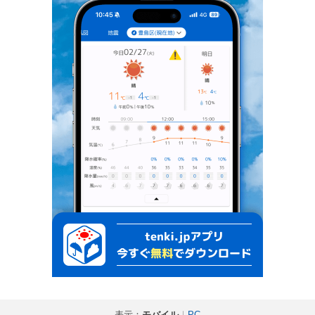
表示：
モバイル
｜
PC