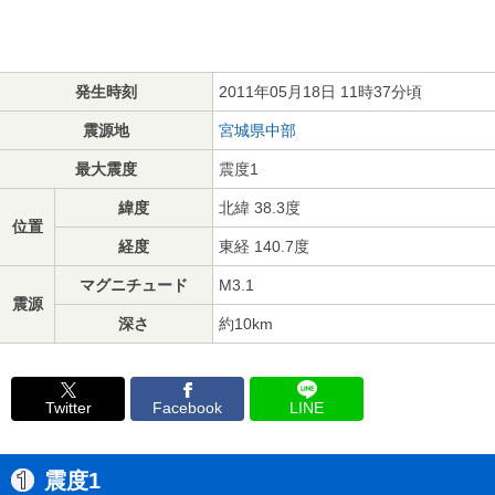
発生時刻
2011年05月18日 11時37分頃
震源地
宮城県中部
最大震度
震度1
緯度
北緯 38.3度
位置
経度
東経 140.7度
マグニチュード
M3.1
震源
深さ
約10km
Twitter
Facebook
LINE
震度1