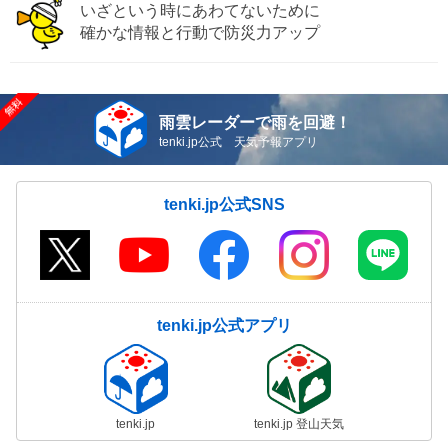
いざという時にあわてないために
確かな情報と行動で防災力アップ
雨雲レーダーで雨を回避！
tenki.jp公式 天気予報アプリ
tenki.jp公式SNS
tenki.jp公式アプリ
tenki.jp
tenki.jp 登山天気