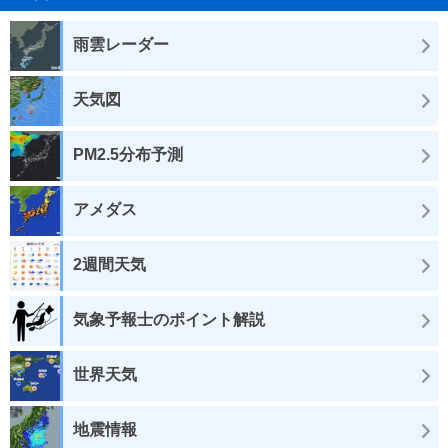
雨雲レーダー
天気図
PM2.5分布予測
アメダス
2週間天気
気象予報士のポイント解説
世界天気
地震情報