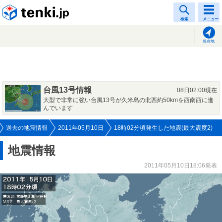
tenki.jp
検索
メニュー
現在地
台風13号情報
08日02:00現在
大型で非常に強い台風13号が久米島の北西約50kmを西南西に進
んでいます
過去の地震情報
2011年05月10日
18時02分頃発生した地震(最大震度2)
地震情報
2011年05月10日18:06発表