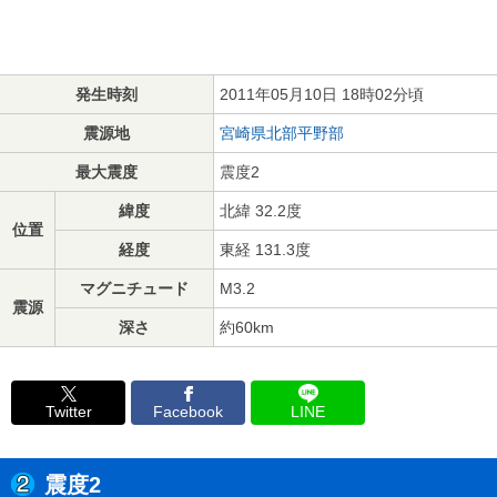
発生時刻
2011年05月10日 18時02分頃
震源地
宮崎県北部平野部
最大震度
震度2
緯度
北緯 32.2度
位置
経度
東経 131.3度
マグニチュード
M3.2
震源
深さ
約60km
Twitter
Facebook
LINE
震度2