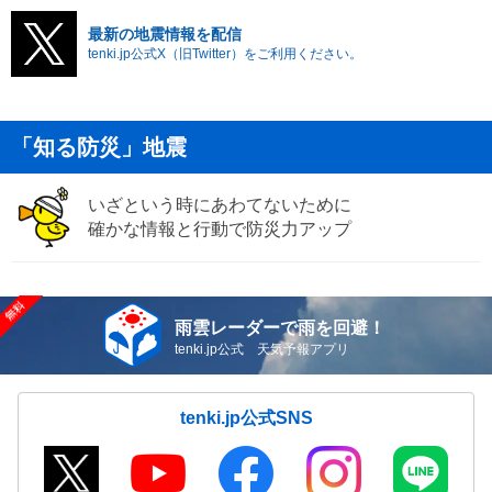
最新の地震情報を配信
tenki.jp公式X（旧Twitter）をご利用ください。
「知る防災」地震
いざという時にあわてないために
確かな情報と行動で防災力アップ
雨雲レーダーで雨を回避！
tenki.jp公式 天気予報アプリ
tenki.jp公式SNS