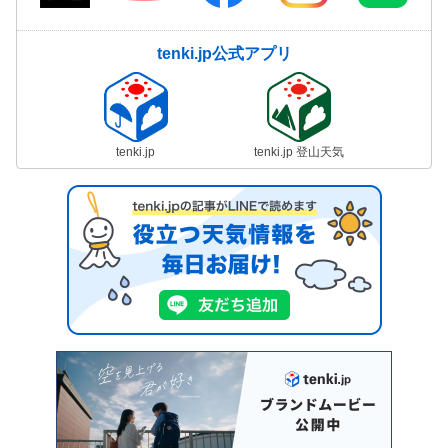
tenki.jp公式アプリ
tenki.jp
tenki.jp 登山天気