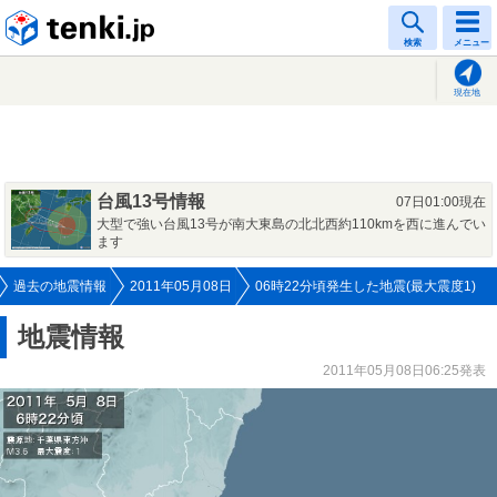
tenki.jp
検索
メニュー
現在地
台風13号情報
07日01:00現在
大型で強い台風13号が南大東島の北北西約110kmを西に進んでい
ます
過去の地震情報
2011年05月08日
06時22分頃発生した地震(最大震度1)
地震情報
2011年05月08日06:25発表