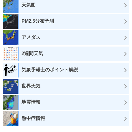
天気図
PM2.5分布予測
アメダス
2週間天気
気象予報士のポイント解説
世界天気
地震情報
熱中症情報