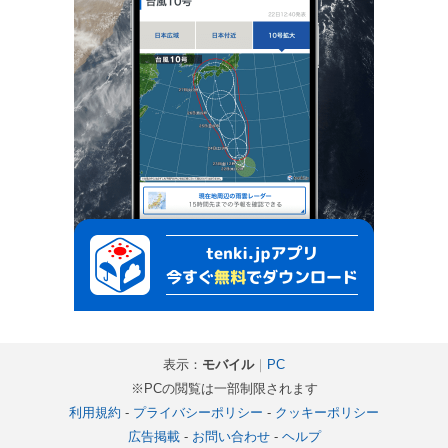
表示：
モバイル
｜
PC
※PCの閲覧は一部制限されます
利用規約
-
プライバシーポリシー
-
クッキーポリシー
広告掲載
-
お問い合わせ
-
ヘルプ