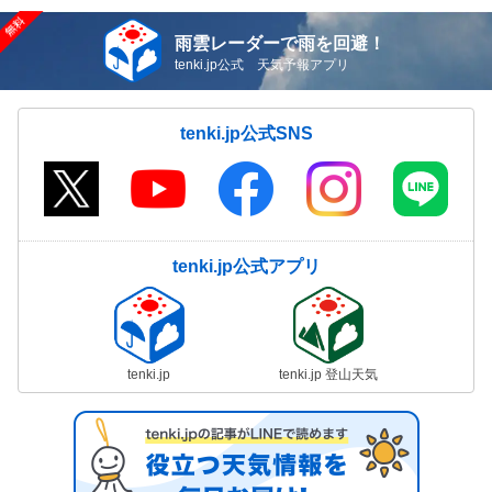
雨雲レーダーで雨を回避！
tenki.jp公式 天気予報アプリ
tenki.jp公式SNS
tenki.jp公式アプリ
tenki.jp
tenki.jp 登山天気