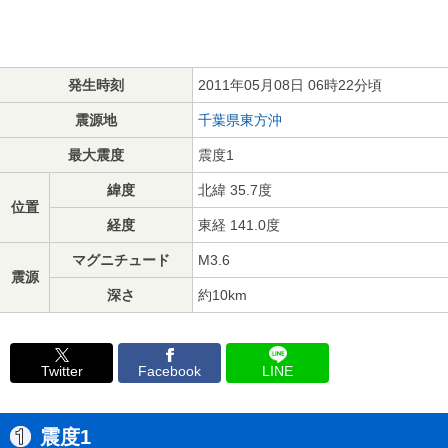
発生時刻
2011年05月08日 06時22分頃
震源地
千葉県東方沖
最大震度
震度1
緯度
北緯 35.7度
位置
経度
東経 141.0度
マグニチュード
M3.6
震源
深さ
約10km
Twitter
Facebook
LINE
震度1