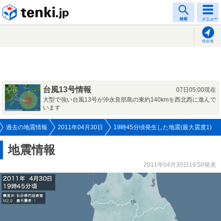
tenki.jp
検索
メニュー
現在地
台風13号情報
07日05:00現在
大型で強い台風13号が沖永良部島の東約140kmを西北西に進んで
います
過去の地震情報
2011年04月30日
19時45分頃発生した地震(最大震度1)
地震情報
2011年04月30日19:50発表