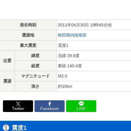
発生時刻
2011年04月30日 19時45分頃
震源地
秋田県内陸南部
最大震度
震度1
緯度
北緯 39.6度
位置
経度
東経 140.4度
マグニチュード
M2.0
震源
深さ
約10km
Twitter
Facebook
LINE
震度1