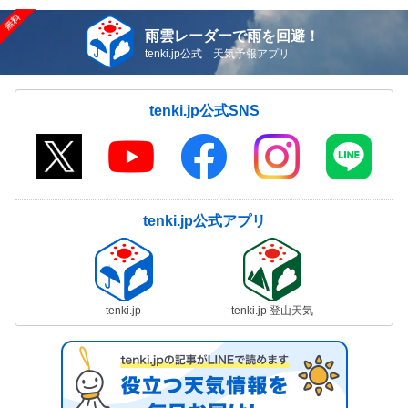
雨雲レーダーで雨を回避！
tenki.jp公式 天気予報アプリ
tenki.jp公式SNS
tenki.jp公式アプリ
tenki.jp
tenki.jp 登山天気