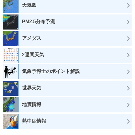
天気図
PM2.5分布予測
アメダス
2週間天気
気象予報士のポイント解説
世界天気
地震情報
熱中症情報