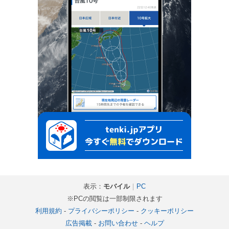
表示：
モバイル
｜
PC
※PCの閲覧は一部制限されます
利用規約
-
プライバシーポリシー
-
クッキーポリシー
広告掲載
-
お問い合わせ
-
ヘルプ