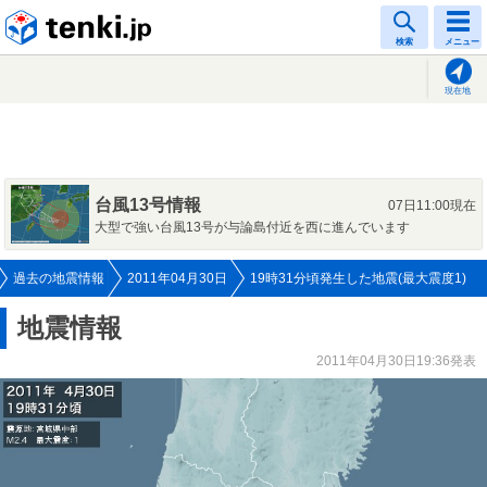
tenki.jp
検索
メニュー
現在地
台風13号情報
07日11:00現在
大型で強い台風13号が与論島付近を西に進んでいます
過去の地震情報
2011年04月30日
19時31分頃発生した地震(最大震度1)
地震情報
2011年04月30日19:36発表