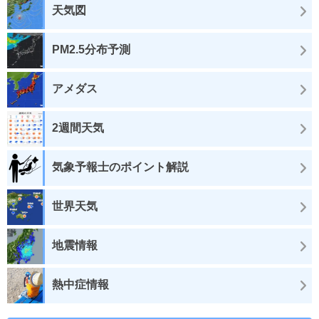
天気図
PM2.5分布予測
アメダス
2週間天気
気象予報士のポイント解説
世界天気
地震情報
熱中症情報