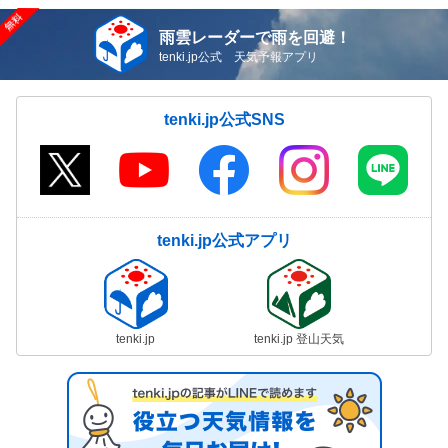
雨雲レーダーで雨を回避！
tenki.jp公式 天気予報アプリ
tenki.jp公式SNS
tenki.jp公式アプリ
tenki.jp
tenki.jp 登山天気