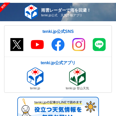
雨雲レーダーで雨を回避！
tenki.jp公式 天気予報アプリ
tenki.jp公式SNS
tenki.jp公式アプリ
tenki.jp
tenki.jp 登山天気