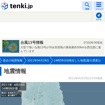
tenki.jp
検索
メニュー
現在地
台風13号情報
07日08:00現在
大型で強い台風13号が沖永良部島の東南東約50kmを西北西に進
んでいます
過去の地震情報
2011年04月29日
14時59分頃発生した地震(最大震度1)
地震情報
2011年04月29日15:04発表