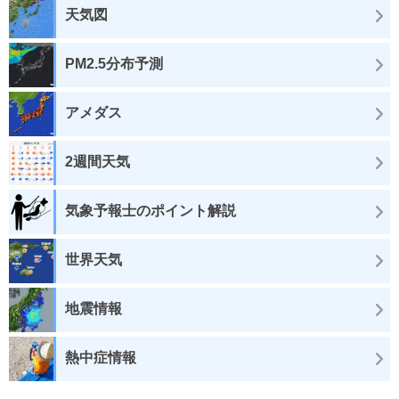
天気図
PM2.5分布予測
アメダス
2週間天気
気象予報士のポイント解説
世界天気
地震情報
熱中症情報