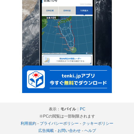
表示：
モバイル
｜
PC
※PCの閲覧は一部制限されます
利用規約
-
プライバシーポリシー
-
クッキーポリシー
広告掲載
-
お問い合わせ
-
ヘルプ