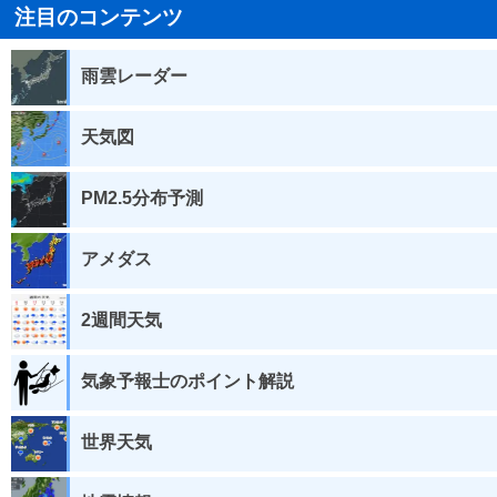
注目のコンテンツ
雨雲レーダー
天気図
PM2.5分布予測
アメダス
2週間天気
気象予報士のポイント解説
世界天気