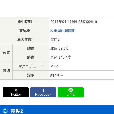
発生時刻
2011年04月19日 23時00分頃
震源地
秋田県内陸南部
最大震度
震度2
緯度
北緯 39.6度
位置
経度
東経 140.4度
マグニチュード
M2.4
震源
深さ
約20km
Twitter
Facebook
LINE
震度2