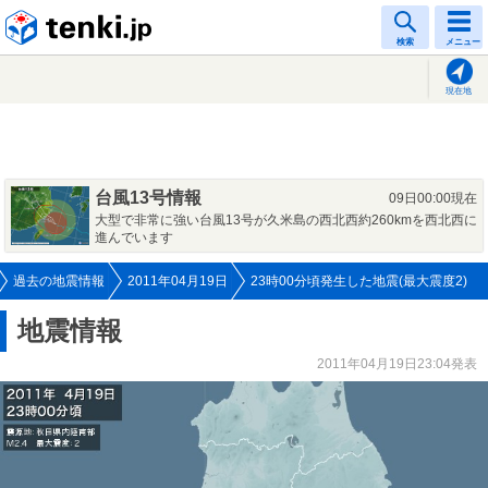
tenki.jp
検索
メニュー
現在地
台風13号情報
09日00:00現在
大型で非常に強い台風13号が久米島の西北西約260kmを西北西に
進んでいます
過去の地震情報
2011年04月19日
23時00分頃発生した地震(最大震度2)
地震情報
2011年04月19日23:04発表