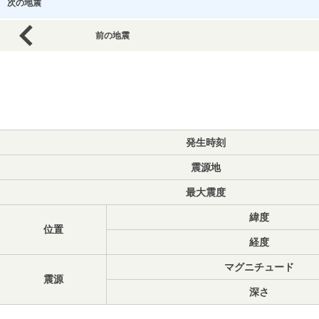
次の地震
前の地震
発生時刻
震源地
最大震度
緯度
位置
経度
マグニチュード
震源
深さ