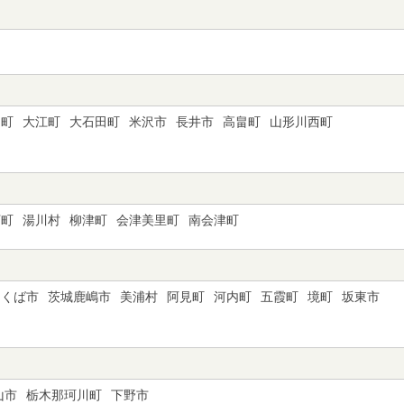
日町
大江町
大石田町
米沢市
長井市
高畠町
山形川西町
下町
湯川村
柳津町
会津美里町
南会津町
つくば市
茨城鹿嶋市
美浦村
阿見町
河内町
五霞町
境町
坂東市
山市
栃木那珂川町
下野市