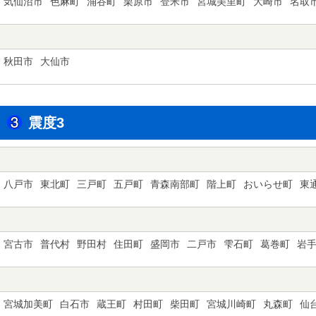
気仙沼市
色麻町
涌谷町
栗原市
登米市
宮城美里町
大崎市
名取
秋田市
大仙市
震度3
八戸市
東北町
三戸町
五戸町
青森南部町
階上町
おいらせ町
東
宮古市
普代村
野田村
住田町
盛岡市
二戸市
雫石町
葛巻町
岩
宮城加美町
白石市
蔵王町
村田町
柴田町
宮城川崎町
丸森町
仙