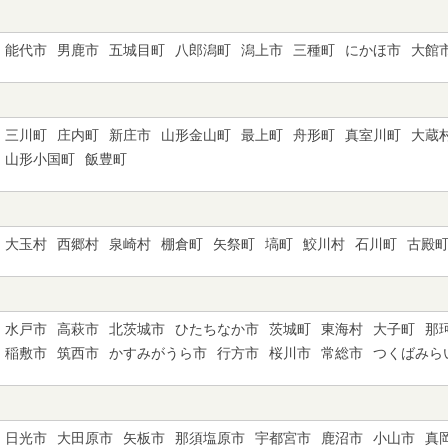
能代市
男鹿市
五城目町
八郎潟町
潟上市
三種町
にかほ市
大館
三川町
庄内町
新庄市
山形金山町
最上町
舟形町
真室川町
大蔵
山形小国町
飯豊町
大玉村
西郷村
泉崎村
棚倉町
矢祭町
塙町
鮫川村
石川町
古殿
水戸市
高萩市
北茨城市
ひたちなか市
茨城町
東海村
大子町
那
稲敷市
筑西市
かすみがうら市
行方市
桜川市
常総市
つくばみら
日光市
大田原市
矢板市
那須塩原市
宇都宮市
鹿沼市
小山市
真