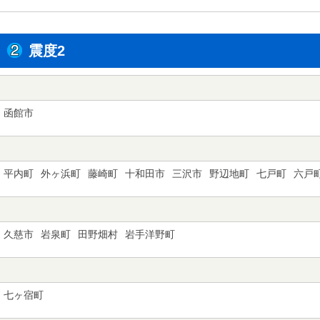
震度2
函館市
平内町
外ヶ浜町
藤崎町
十和田市
三沢市
野辺地町
七戸町
六戸
久慈市
岩泉町
田野畑村
岩手洋野町
七ヶ宿町