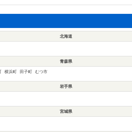
北海道
青森県
町
横浜町
田子町
むつ市
岩手県
宮城県