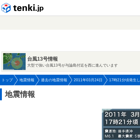
tenki.jp
台風13号情報
大型で強い台風13号が与論島付近を西に進んでいます
トップ
地震情報
過去の地震情報
2011年03月24日
17時21分頃発生
地震情報