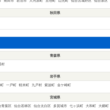
市
角田市
岩沼市
大河原町
亘理町
山元町
仙台宮城野区
仙台泉区
秋田県
青森県
通村
岩手県
手町
一戸町
軽米町
九戸村
紫波町
金ケ崎町
宮城県
台青葉区
仙台若林区
仙台太白区
多賀城市
七ヶ浜町
大和町
大郷町