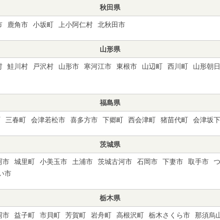
秋田県
市
鹿角市
小坂町
上小阿仁村
北秋田市
山形県
村
鮭川村
戸沢村
山形市
寒河江市
東根市
山辺町
西川町
山形朝
福島県
町
三春町
会津若松市
喜多方市
下郷町
西会津町
猪苗代町
会津坂
茨城県
珂市
城里町
小美玉市
土浦市
茨城古河市
石岡市
下妻市
取手市
い市
栃木県
岡市
益子町
市貝町
芳賀町
岩舟町
高根沢町
栃木さくら市
那須烏