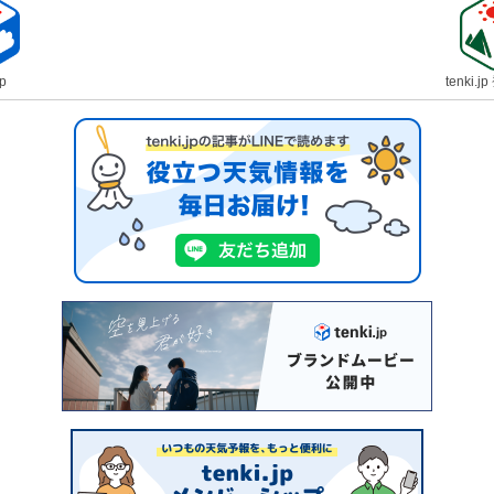
jp
tenki.