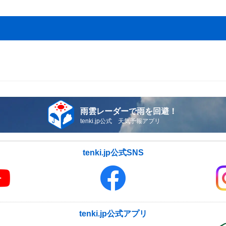
雨雲レーダーで雨を回避！
tenki.jp公式 天気予報アプリ
tenki.jp公式SNS
tenki.jp公式アプリ