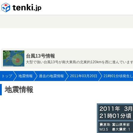
tenki.jp
台風13号情報
大型で強い台風13号が南大東島の北東約120kmを西に進んでいま
トップ
地震情報
過去の地震情報
2011年03月20日
21時01分頃発生
地震情報