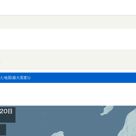
す
した地震(最大震度1)