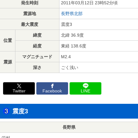
発生時刻
2011年03月12日 23時52分頃
震源地
長野県北部
最大震度
震度3
緯度
北緯 36.9度
位置
経度
東経 138.6度
マグニチュード
M2.4
震源
深さ
ごく浅い
Twitter
Facebook
LINE
震度3
長野県
栄村