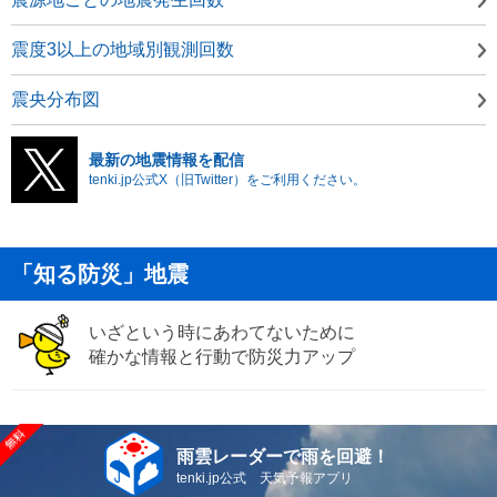
震度3以上の地域別観測回数
震央分布図
最新の地震情報を配信
tenki.jp公式X（旧Twitter）をご利用ください。
「知る防災」地震
いざという時にあわてないために
確かな情報と行動で防災力アップ
雨雲レーダーで雨を回避！
tenki.jp公式 天気予報アプリ