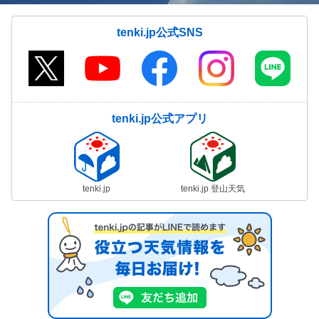
tenki.jp公式SNS
tenki.jp公式アプリ
tenki.jp
tenki.jp 登山天気