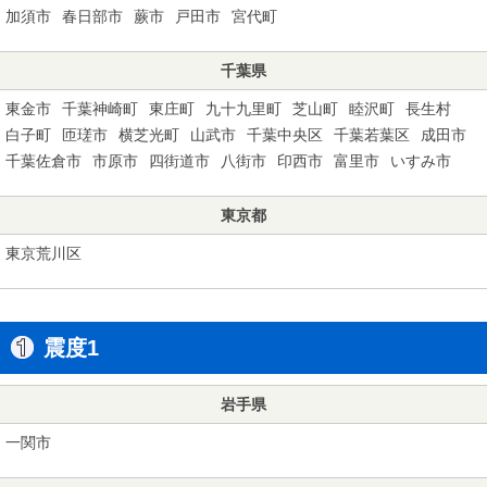
加須市
春日部市
蕨市
戸田市
宮代町
千葉県
東金市
千葉神崎町
東庄町
九十九里町
芝山町
睦沢町
長生村
白子町
匝瑳市
横芝光町
山武市
千葉中央区
千葉若葉区
成田市
千葉佐倉市
市原市
四街道市
八街市
印西市
富里市
いすみ市
東京都
東京荒川区
震度1
岩手県
一関市