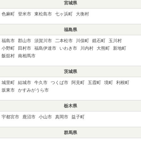
宮城県
色麻町
登米市
東松島市
七ヶ浜町
大衡村
福島県
福島市
郡山市
須賀川市
二本松市
川俣町
鏡石町
玉川村
小野町
田村市
福島伊達市
いわき市
川内村
大熊町
新地町
飯舘村
南相馬市
茨城県
城里町
結城市
牛久市
つくば市
阿見町
五霞町
境町
利根町
坂東市
かすみがうら市
栃木県
宇都宮市
鹿沼市
小山市
真岡市
益子町
群馬県