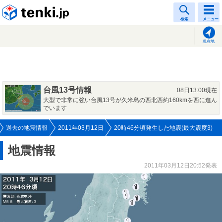
tenki.jp
検索
メニュー
現在地
台風13号情報
08日13:00現在
大型で非常に強い台風13号が久米島の西北西約160kmを西に進ん
でいます
過去の地震情報
2011年03月12日
20時46分頃発生した地震(最大震度3)
地震情報
2011年03月12日20:52発表