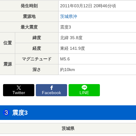
発生時刻
2011年03月12日 20時46分頃
震源地
茨城県沖
最大震度
震度3
緯度
北緯 35.8度
位置
経度
東経 141.9度
マグニチュード
M5.6
震源
深さ
約10km
Twitter
Facebook
LINE
震度3
茨城県