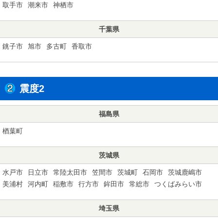
取手市
潮来市
神栖市
千葉県
銚子市
旭市
多古町
香取市
震度2
福島県
楢葉町
茨城県
水戸市
日立市
常陸太田市
笠間市
茨城町
石岡市
茨城鹿嶋市
美浦村
河内町
稲敷市
行方市
鉾田市
常総市
つくばみらい市
埼玉県