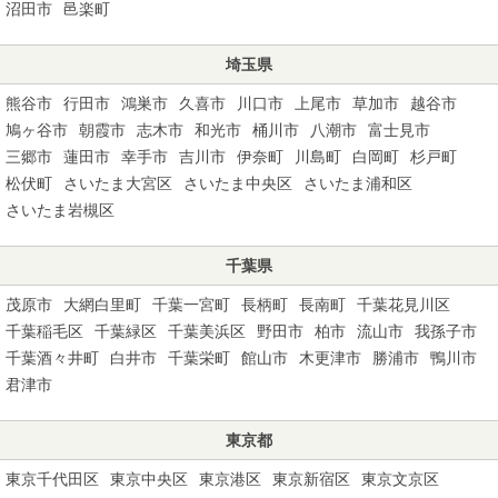
沼田市
邑楽町
埼玉県
熊谷市
行田市
鴻巣市
久喜市
川口市
上尾市
草加市
越谷市
鳩ヶ谷市
朝霞市
志木市
和光市
桶川市
八潮市
富士見市
三郷市
蓮田市
幸手市
吉川市
伊奈町
川島町
白岡町
杉戸町
松伏町
さいたま大宮区
さいたま中央区
さいたま浦和区
さいたま岩槻区
千葉県
茂原市
大網白里町
千葉一宮町
長柄町
長南町
千葉花見川区
千葉稲毛区
千葉緑区
千葉美浜区
野田市
柏市
流山市
我孫子市
千葉酒々井町
白井市
千葉栄町
館山市
木更津市
勝浦市
鴨川市
君津市
東京都
東京千代田区
東京中央区
東京港区
東京新宿区
東京文京区