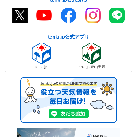
tenki.jp公式アプリ
tenki.jp
tenki.jp 登山天気