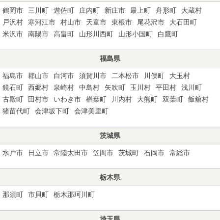
鶴岡市
三川町
遊佐町
庄内町
新庄市
最上町
舟形町
大蔵村
戸沢村
寒河江市
村山市
天童市
東根市
尾花沢市
大石田町
米沢市
南陽市
高畠町
山形川西町
山形小国町
白鷹町
福島県
福島市
郡山市
白河市
須賀川市
二本松市
川俣町
大玉村
鏡石町
西郷村
泉崎村
中島村
矢吹町
玉川村
平田村
浅川町
古殿町
田村市
いわき市
楢葉町
川内村
大熊町
双葉町
飯舘村
猪苗代町
会津坂下町
会津美里町
茨城県
水戸市
日立市
常陸太田市
笠間市
茨城町
石岡市
常総市
栃木県
那須町
市貝町
栃木那珂川町
埼玉県