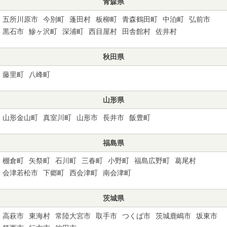
青森県
五所川原市
今別町
蓬田村
板柳町
青森鶴田町
中泊町
弘前市
黒石市
鰺ヶ沢町
深浦町
西目屋村
田舎館村
佐井村
秋田県
藤里町
八峰町
山形県
山形金山町
真室川町
山形市
長井市
飯豊町
福島県
棚倉町
矢祭町
石川町
三春町
小野町
福島広野町
葛尾村
会津若松市
下郷町
西会津町
南会津町
茨城県
高萩市
東海村
常陸大宮市
取手市
つくば市
茨城鹿嶋市
坂東市