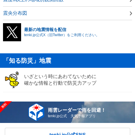
震央分布図
最新の地震情報を配信
tenki.jp公式X（旧Twitter）をご利用ください。
「知る防災」地震
いざという時にあわてないために
確かな情報と行動で防災力アップ
雨雲レーダーで雨を回避！
tenki.jp公式 天気予報アプリ
tenki.jp公式SNS