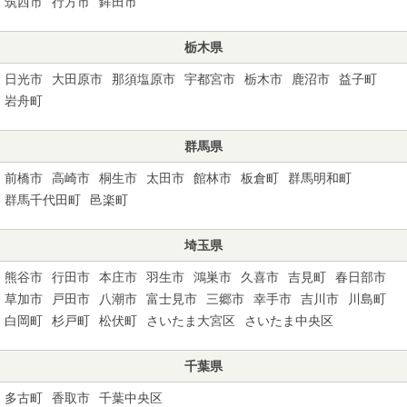
筑西市
行方市
鉾田市
栃木県
日光市
大田原市
那須塩原市
宇都宮市
栃木市
鹿沼市
益子町
岩舟町
群馬県
前橋市
高崎市
桐生市
太田市
館林市
板倉町
群馬明和町
群馬千代田町
邑楽町
埼玉県
熊谷市
行田市
本庄市
羽生市
鴻巣市
久喜市
吉見町
春日部市
草加市
戸田市
八潮市
富士見市
三郷市
幸手市
吉川市
川島町
白岡町
杉戸町
松伏町
さいたま大宮区
さいたま中央区
千葉県
多古町
香取市
千葉中央区