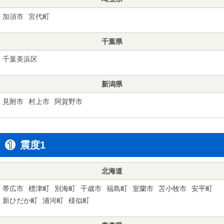
加須市
宮代町
千葉県
千葉美浜区
新潟県
見附市
村上市
阿賀野市
震度1
北海道
帯広市
標津町
別海町
千歳市
福島町
室蘭市
苫小牧市
安平町
新ひだか町
浦河町
様似町