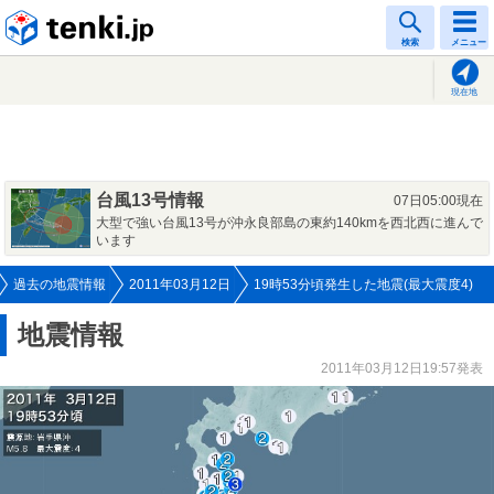
tenki.jp
検索
メニュー
現在地
台風13号情報
07日05:00現在
大型で強い台風13号が沖永良部島の東約140kmを西北西に進んで
います
過去の地震情報
2011年03月12日
19時53分頃発生した地震(最大震度4)
地震情報
2011年03月12日19:57発表