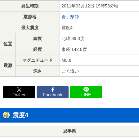
発生時刻
2011年03月12日 19時53分頃
震源地
岩手県沖
最大震度
震度4
緯度
北緯 39.0度
位置
経度
東経 142.5度
マグニチュード
M5.8
震源
深さ
ごく浅い
Twitter
Facebook
LINE
震度4
岩手県