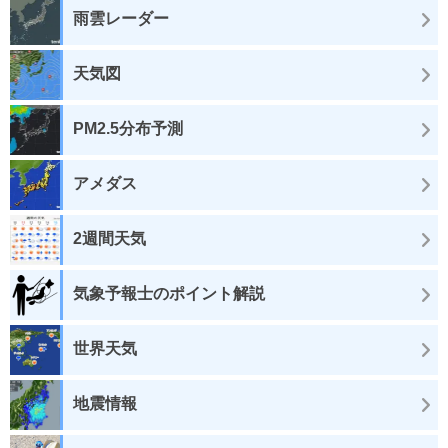
雨雲レーダー
天気図
PM2.5分布予測
アメダス
2週間天気
気象予報士のポイント解説
世界天気
地震情報