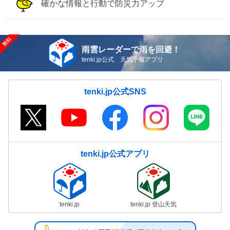
確かな情報と行動で防災力アップ
雨雲レーダーで雨を回避！
tenki.jp公式 天気予報アプリ
tenki.jp公式SNS
tenki.jp公式アプリ
tenki.jp
tenki.jp 登山天気