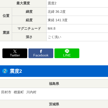
最大震度
震度2
緯度
北緯 36.2度
位置
経度
東経 141.3度
マグニチュード
M4.8
震源
深さ
ごく浅い
Twitter
Facebook
LINE
震度2
福島県
田村市
楢葉町
川内村
茨城県