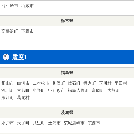
龍ケ崎市
稲敷市
栃木県
高根沢町
下野市
震度1
福島県
郡山市
白河市
二本松市
川俣町
鏡石町
棚倉町
玉川村
平田村
浅川町
古殿町
小野町
いわき市
福島広野町
富岡町
大熊町
浪江町
葛尾村
茨城県
水戸市
大子町
城里町
土浦市
茨城鹿嶋市
筑西市