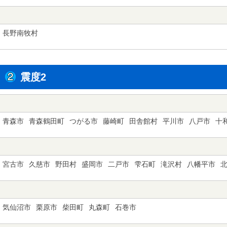
長野南牧村
震度2
青森市
青森鶴田町
つがる市
藤崎町
田舎館村
平川市
八戸市
十
宮古市
久慈市
野田村
盛岡市
二戸市
雫石町
滝沢村
八幡平市
気仙沼市
栗原市
柴田町
丸森町
石巻市