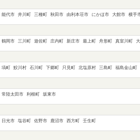
能代市
井川町
三種町
秋田市
由利本荘市
にかほ市
大館市
横手
鶴岡市
三川町
遊佐町
庄内町
新庄市
最上町
舟形町
真室川町
塙町
鮫川村
石川町
下郷町
只見町
北塩原村
三島町
福島金山町
常陸太田市
利根町
坂東市
日光市
塩谷町
佐野市
鹿沼市
西方町
壬生町