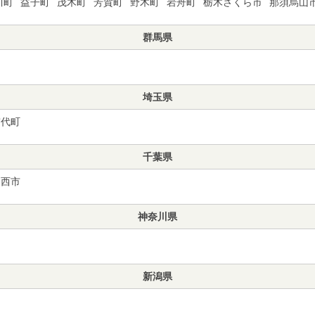
川町
益子町
茂木町
芳賀町
野木町
岩舟町
栃木さくら市
那須烏山
群馬県
埼玉県
宮代町
千葉県
印西市
神奈川県
新潟県