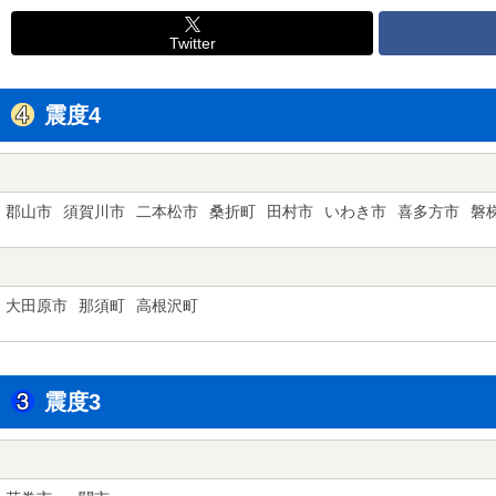
Twitter
震度4
郡山市
須賀川市
二本松市
桑折町
田村市
いわき市
喜多方市
磐
大田原市
那須町
高根沢町
震度3