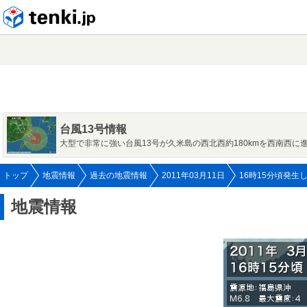
tenki.jp
台風13号情報
大型で非常に強い台風13号が久米島の西北西約180kmを西南西に
トップ
地震情報
過去の地震情報
2011年03月11日
16時15分頃発生
地震情報