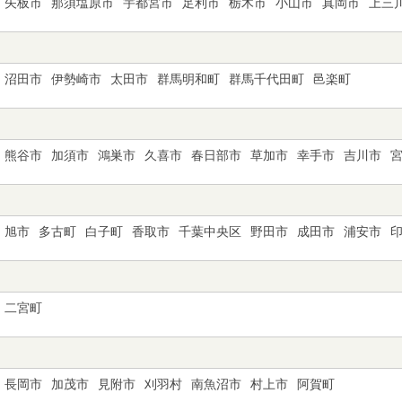
矢板市
那須塩原市
宇都宮市
足利市
栃木市
小山市
真岡市
上三
沼田市
伊勢崎市
太田市
群馬明和町
群馬千代田町
邑楽町
熊谷市
加須市
鴻巣市
久喜市
春日部市
草加市
幸手市
吉川市
旭市
多古町
白子町
香取市
千葉中央区
野田市
成田市
浦安市
二宮町
長岡市
加茂市
見附市
刈羽村
南魚沼市
村上市
阿賀町