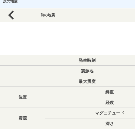
次の地震
前の地震
発生時刻
震源地
最大震度
緯度
位置
経度
マグニチュード
震源
深さ