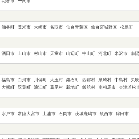
花巻市
一関市
涌谷町
登米市
大崎市
名取市
仙台青葉区
仙台宮城野区
松島町
酒田市
上山市
村山市
天童市
山辺町
中山町
河北町
米沢市
南
福島市
白河市
川俣町
大玉村
鏡石町
西郷村
泉崎村
中島村
矢
大熊町
双葉町
浪江町
葛尾村
新地町
飯舘村
南相馬市
会津若松
水戸市
常陸大宮市
土浦市
石岡市
茨城鹿嶋市
筑西市
鉾田市