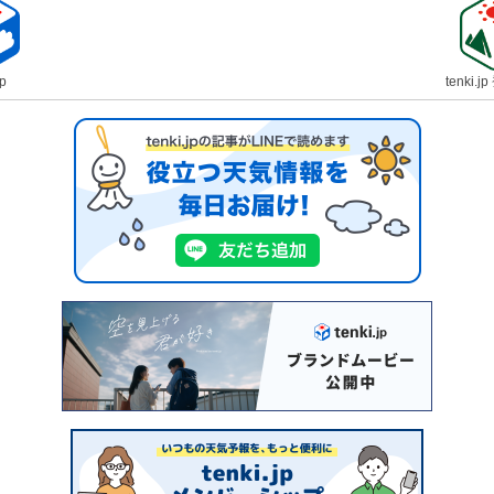
jp
tenki.