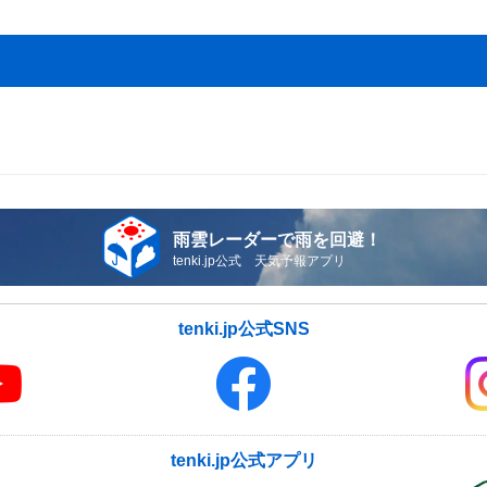
雨雲レーダーで雨を回避！
tenki.jp公式 天気予報アプリ
tenki.jp公式SNS
tenki.jp公式アプリ