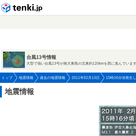
tenki.jp
台風13号情報
大型で強い台風13号が南大東島の北東約120kmを西に進んでいま
トップ
地震情報
過去の地震情報
2011年02月13日
15時16分頃発生
地震情報