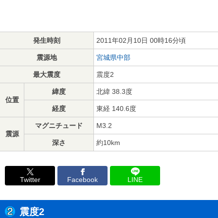
発生時刻
2011年02月10日 00時16分頃
震源地
宮城県中部
最大震度
震度2
緯度
北緯 38.3度
位置
経度
東経 140.6度
マグニチュード
M3.2
震源
深さ
約10km
Twitter
Facebook
LINE
震度2