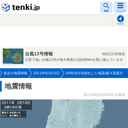
tenki.jp
検索
メニュー
現在地
台風13号情報
06日22:00現在
大型で強い台風13号が南大東島の北約80kmを西に進んでいます
過去の地震情報
2011年02月10日
00時16分頃発生した地震(最大震度2)
地震情報
2011年02月10日00:21発表