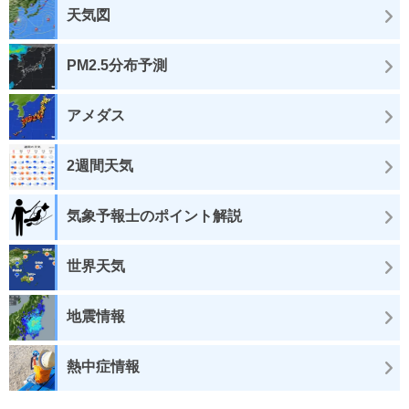
天気図
PM2.5分布予測
アメダス
2週間天気
気象予報士のポイント解説
世界天気
地震情報
熱中症情報