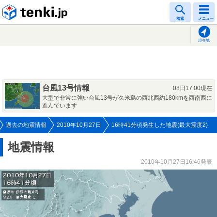
tenki.jp
検索
メニュー
現在地
台風13号情報
08日17:00現在
大型で非常に強い台風13号が久米島の西北西約180kmを西南西に
進んでいます
過去の地震情報
2010年10月27日
16時41分頃発生した地震(最大震度2)
地震情報
2010年10月27日16:46発表