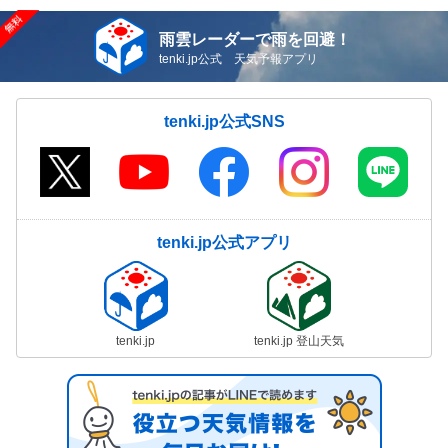
雨雲レーダーで雨を回避！
tenki.jp公式 天気予報アプリ
tenki.jp公式SNS
tenki.jp公式アプリ
tenki.jp
tenki.jp 登山天気