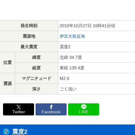
発生時刻
2010年10月27日 16時41分頃
震源地
伊豆大島近海
最大震度
震度2
緯度
北緯 34.7度
位置
経度
東経 139.4度
マグニチュード
M2.6
震源
深さ
ごく浅い
Twitter
Facebook
LINE
震度2