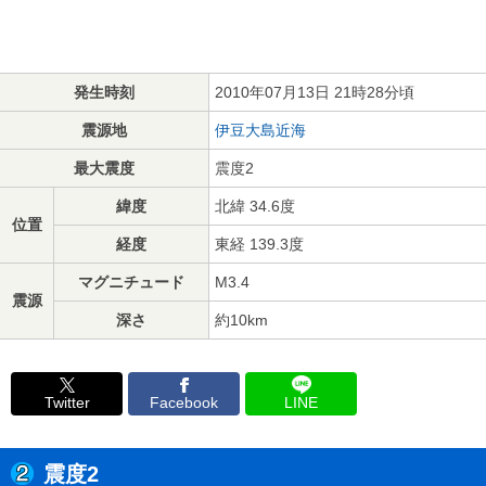
発生時刻
2010年07月13日 21時28分頃
震源地
伊豆大島近海
最大震度
震度2
緯度
北緯 34.6度
位置
経度
東経 139.3度
マグニチュード
M3.4
震源
深さ
約10km
Twitter
Facebook
LINE
震度2