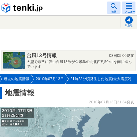
tenki.jp
検索
メニュー
現在地
台風13号情報
08日05:00現在
大型で非常に強い台風13号が久米島の北北西約50kmを南に進ん
でいます
過去の地震情報
2010年07月13日
21時28分頃発生した地震(最大震度2)
地震情報
2010年07月13日21:34発表