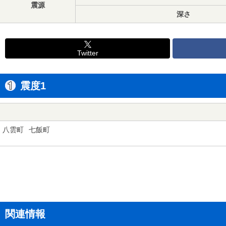
震源
深さ
Twitter
震度1
八雲町
七飯町
関連情報