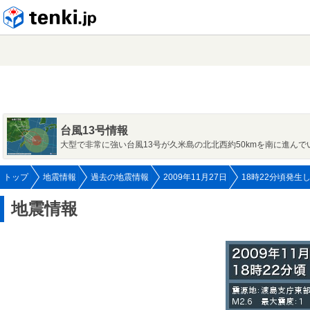
tenki.jp
台風13号情報
大型で非常に強い台風13号が久米島の北北西約50kmを南に進んで
トップ
地震情報
過去の地震情報
2009年11月27日
18時22分頃発生
地震情報