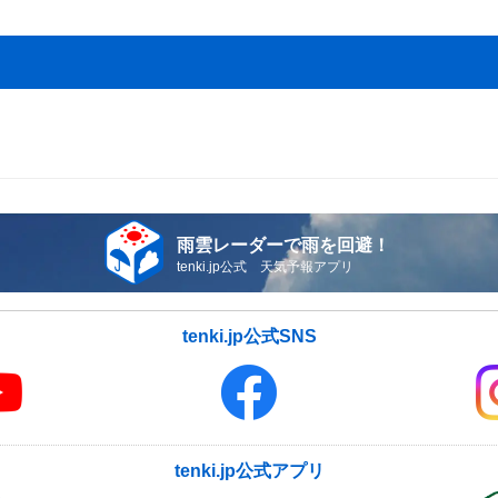
雨雲レーダーで雨を回避！
tenki.jp公式 天気予報アプリ
tenki.jp公式SNS
tenki.jp公式アプリ