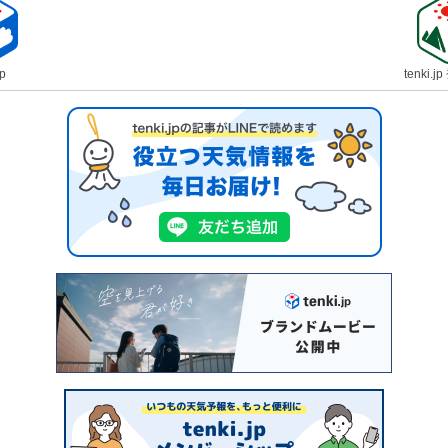
jp
tenki.