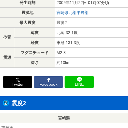
発生時刻
2009年11月22日 01時07分頃
震源地
宮崎県北部平野部
最大震度
震度2
緯度
北緯 32.1度
位置
経度
東経 131.3度
マグニチュード
M2.3
震源
深さ
約10km
Twitter
Facebook
LINE
震度2
宮崎県
西都市