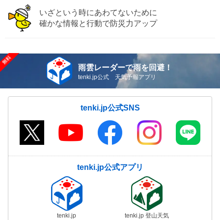
いざという時にあわてないために
確かな情報と行動で防災力アップ
雨雲レーダーで雨を回避！
tenki.jp公式 天気予報アプリ
tenki.jp公式SNS
tenki.jp公式アプリ
tenki.jp
tenki.jp 登山天気