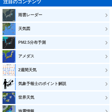
注目のコンテンツ
雨雲レーダー
天気図
PM2.5分布予測
アメダス
2週間天気
気象予報士のポイント解説
世界天気
地震情報