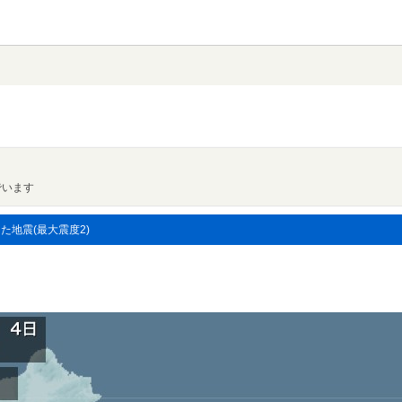
でいます
した地震(最大震度2)