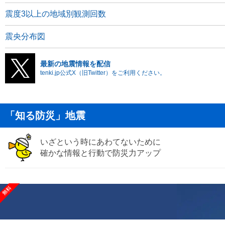
震度3以上の地域別観測回数
震央分布図
最新の地震情報を配信
tenki.jp公式X（旧Twitter）をご利用ください。
「知る防災」地震
いざという時にあわてないために
確かな情報と行動で防災力アップ