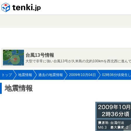
tenki.jp
台風13号情報
大型で非常に強い台風13号が久米島の北約100kmを西北西に進ん
トップ
地震情報
過去の地震情報
2009年10月04日
02時36分頃発生
地震情報