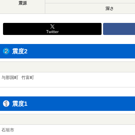
震源
深さ
Twitter
震度2
与那国町
竹富町
震度1
石垣市