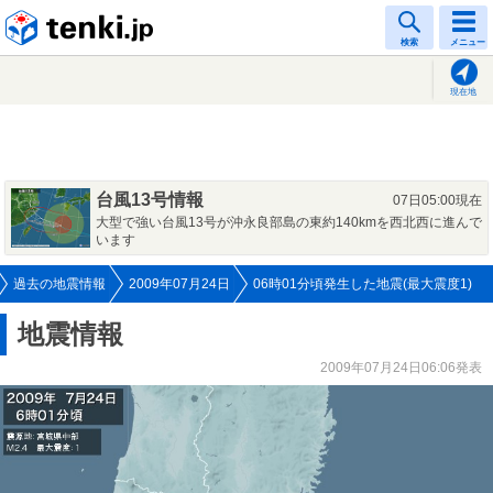
tenki.jp
検索
メニュー
現在地
台風13号情報
07日05:00現在
大型で強い台風13号が沖永良部島の東約140kmを西北西に進んで
います
過去の地震情報
2009年07月24日
06時01分頃発生した地震(最大震度1)
地震情報
2009年07月24日06:06発表