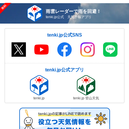
雨雲レーダーで雨を回避！
tenki.jp公式 天気予報アプリ
tenki.jp公式SNS
tenki.jp公式アプリ
tenki.jp
tenki.jp 登山天気