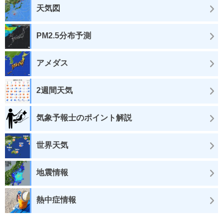
天気図
PM2.5分布予測
アメダス
2週間天気
気象予報士のポイント解説
世界天気
地震情報
熱中症情報