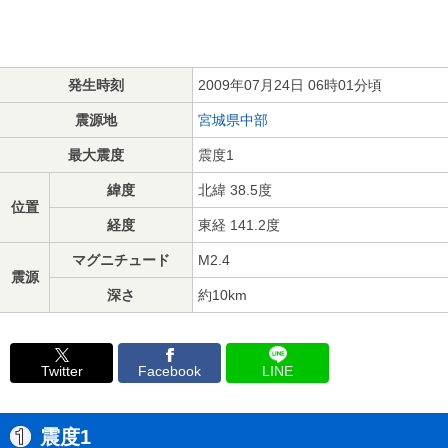
発生時刻
2009年07月24日 06時01分頃
震源地
宮城県中部
最大震度
震度1
緯度
北緯 38.5度
位置
経度
東経 141.2度
マグニチュード
M2.4
震源
深さ
約10km
Twitter
Facebook
LINE
震度1