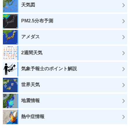
天気図
PM2.5分布予測
アメダス
2週間天気
気象予報士のポイント解説
世界天気
地震情報
熱中症情報