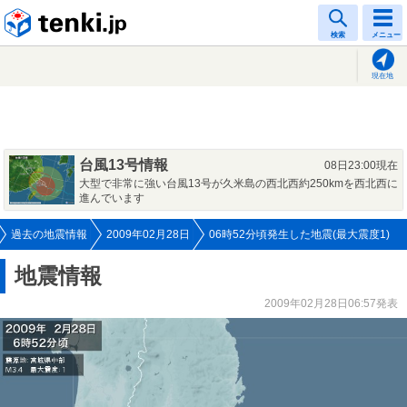
tenki.jp
検索
メニュー
現在地
台風13号情報
08日23:00現在
大型で非常に強い台風13号が久米島の西北西約250kmを西北西に
進んでいます
過去の地震情報
2009年02月28日
06時52分頃発生した地震(最大震度1)
地震情報
2009年02月28日06:57発表