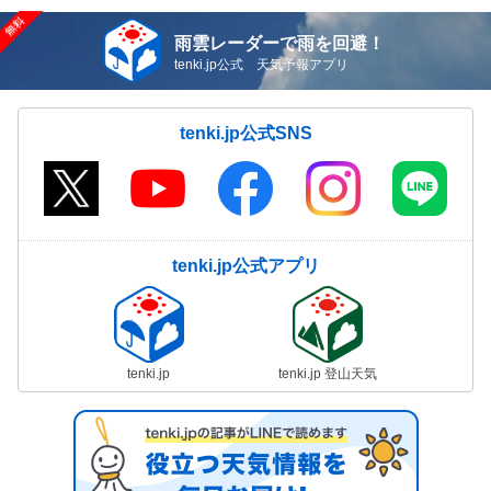
雨雲レーダーで雨を回避！
tenki.jp公式 天気予報アプリ
tenki.jp公式SNS
tenki.jp公式アプリ
tenki.jp
tenki.jp 登山天気