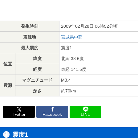
発生時刻
2009年02月28日 06時52分頃
震源地
宮城県中部
最大震度
震度1
緯度
北緯 38.6度
位置
経度
東経 141.5度
マグニチュード
M3.4
震源
深さ
約70km
Twitter
Facebook
LINE
震度1