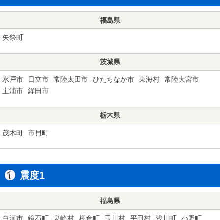
福島県
矢祭町
茨城県
水戸市
日立市
常陸太田市
ひたちなか市
東海村
常陸大宮市
土浦市
鉾田市
栃木県
茂木町
市貝町
震度1
福島県
白河市
鏡石町
泉崎村
棚倉町
玉川村
平田村
浅川町
小野町