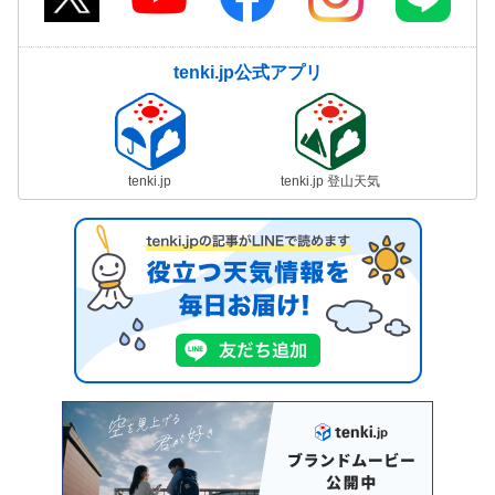
tenki.jp公式アプリ
tenki.jp
tenki.jp 登山天気