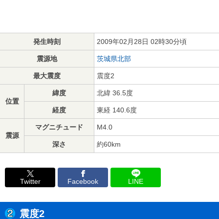
発生時刻
2009年02月28日 02時30分頃
震源地
茨城県北部
最大震度
震度2
緯度
北緯 36.5度
位置
経度
東経 140.6度
マグニチュード
M4.0
震源
深さ
約60km
Twitter
Facebook
LINE
震度2