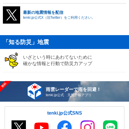
最新の地震情報を配信
tenki.jp公式X（旧Twitter）をご利用ください。
「知る防災」地震
いざという時にあわてないために
確かな情報と行動で防災力アップ
雨雲レーダーで雨を回避！
tenki.jp公式 天気予報アプリ
tenki.jp公式SNS