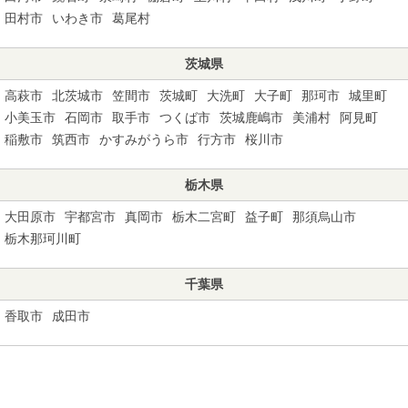
田村市
いわき市
葛尾村
茨城県
高萩市
北茨城市
笠間市
茨城町
大洗町
大子町
那珂市
城里町
小美玉市
石岡市
取手市
つくば市
茨城鹿嶋市
美浦村
阿見町
稲敷市
筑西市
かすみがうら市
行方市
桜川市
栃木県
大田原市
宇都宮市
真岡市
栃木二宮町
益子町
那須烏山市
栃木那珂川町
千葉県
香取市
成田市