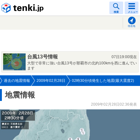
tenki.jp
検索
メニュー
現在地
台風13号情報
07日19:00現在
大型で非常に強い台風13号が那覇市の北約100kmを西に進んでい
ます
過去の地震情報
2009年02月28日
02時30分頃発生した地震(最大震度2)
地震情報
2009年02月28日02:36発表