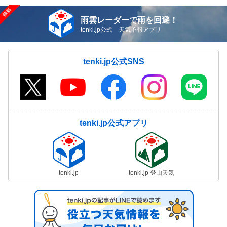
雨雲レーダーで雨を回避！
tenki.jp公式 天気予報アプリ
tenki.jp公式SNS
tenki.jp公式アプリ
tenki.jp
tenki.jp 登山天気