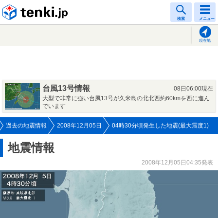
tenki.jp
検索
メニュー
現在地
台風13号情報
08日06:00現在
大型で非常に強い台風13号が久米島の北北西約60kmを西に進ん
でいます
過去の地震情報
2008年12月05日
04時30分頃発生した地震(最大震度1)
地震情報
2008年12月05日04:35発表