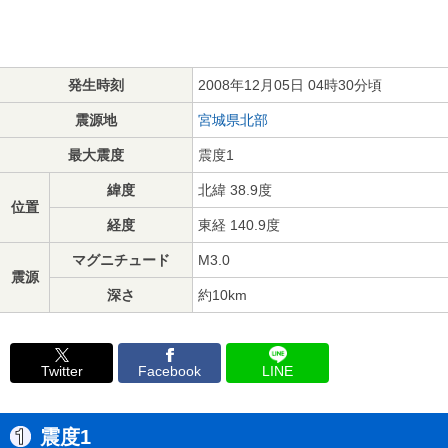
発生時刻
2008年12月05日 04時30分頃
震源地
宮城県北部
最大震度
震度1
緯度
北緯 38.9度
位置
経度
東経 140.9度
マグニチュード
M3.0
震源
深さ
約10km
Twitter
Facebook
LINE
震度1