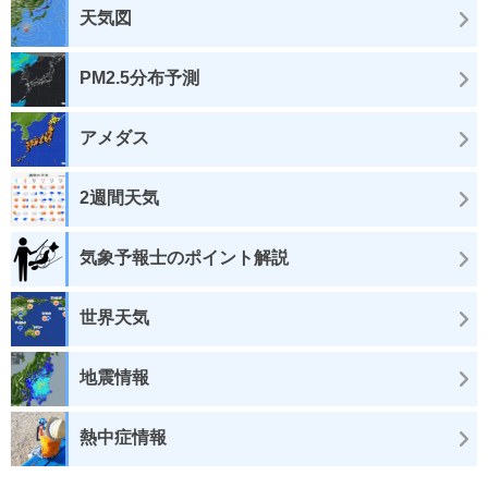
天気図
PM2.5分布予測
アメダス
2週間天気
気象予報士のポイント解説
世界天気
地震情報
熱中症情報