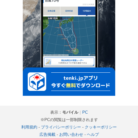
表示：
モバイル
｜
PC
※PCの閲覧は一部制限されます
利用規約
-
プライバシーポリシー
-
クッキーポリシー
広告掲載
-
お問い合わせ
-
ヘルプ