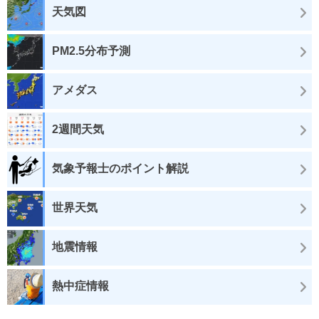
天気図
PM2.5分布予測
アメダス
2週間天気
気象予報士のポイント解説
世界天気
地震情報
熱中症情報