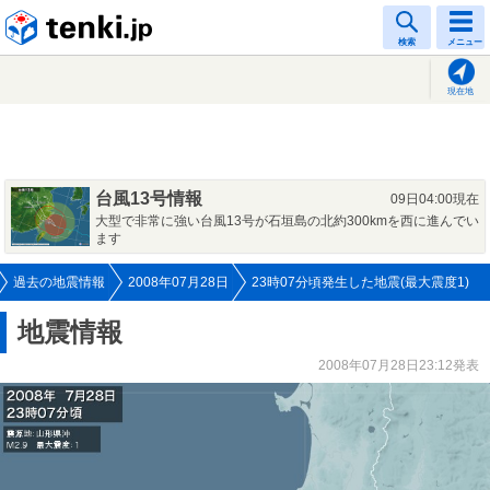
tenki.jp
検索
メニュー
現在地
台風13号情報
09日04:00現在
大型で非常に強い台風13号が石垣島の北約300kmを西に進んでい
ます
過去の地震情報
2008年07月28日
23時07分頃発生した地震(最大震度1)
地震情報
2008年07月28日23:12発表