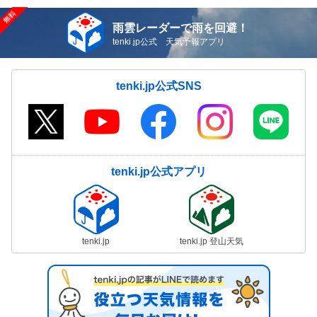
雨雲レーダーで雨を回避！
tenki.jp公式 天気予報アプリ
tenki.jp公式SNS
tenki.jp公式アプリ
tenki.jp
tenki.jp 登山天気