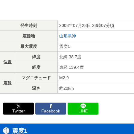
発生時刻
2008年07月28日 23時07分頃
震源地
山形県沖
最大震度
震度1
緯度
北緯 38.7度
位置
経度
東経 139.4度
マグニチュード
M2.9
震源
深さ
約20km
Twitter
Facebook
LINE
震度1